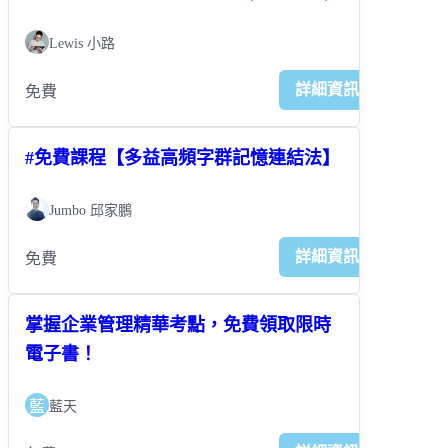
Lewis 小路
詳細資訊
免費
#免費課程【多益高頻字群記憶連結法】
Jumbo 邱家鵬
詳細資訊
免費
掌握企業管理精華考點，免費領取限時
電子書！
藍
藍天