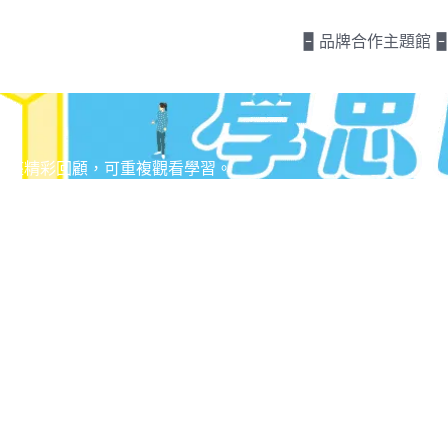
🁢 品牌合作主題館 🁢
講座精彩回顧，可重複觀看學習。