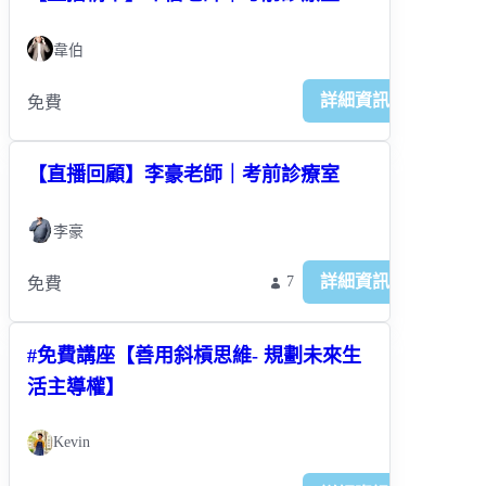
韋伯
詳細資訊
免費
【直播回顧】李豪老師｜考前診療室
李豪
詳細資訊
7
免費
#免費講座【善用斜槓思維- 規劃未來生
活主導權】
Kevin