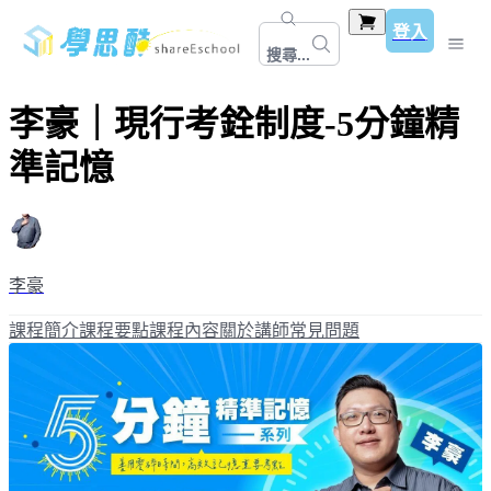
登入
搜尋...
李豪｜現行考銓制度-5分鐘精
準記憶
李豪
課程簡介
課程要點
課程內容
關於講師
常見問題