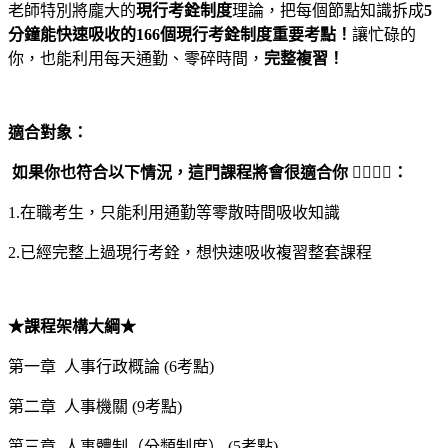
老師特別將龐大的
現行考銓制度
理論，把每個節點知識拆成
5
分鐘能快速吸收的166個現行考銓制度重要考點！
讓忙碌的
你，也能利用每天通勤、零碎時間，
完整複習！
適合對象：
如果你也符合以下情況，這門課程將會很適合你 🙋‍♀️🙋‍♂️：
1.在職考生，只能利用通勤等零散時間吸收知識
2.已經完整上過現行考銓，想快速吸收複習整套課程
★課程架構大綱★
第一章 人事行政概論 (6考點)
第二章 人事機關 (9考點)
第三章 人事體制（分類制度） (5考點)