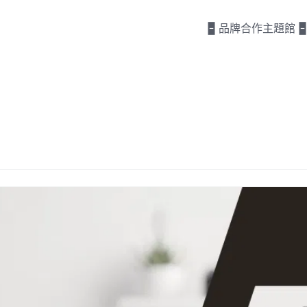
🁢 品牌合作主題館 🁢