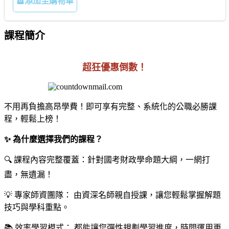
添加至購物車
課程簡介
超狂優惠倒數！
不用再負擔高昂學費！即可享有完整、系統化的公職必勝課
程，輕鬆上榜！
✨ 為什麼選擇我們的課程？
🔍 課程內容完整覆蓋：針對國考財政學命題大綱，一網打
盡，無遺漏！
💡 專家師資團隊： 由資深名師親自授課，讓您輕鬆掌握解題
技巧與學科重點。
📚 效率學習模式： 都能讓您彈性規劃學習進度，時間運用更