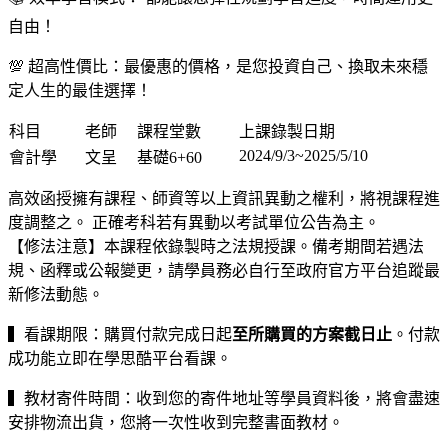
自由！
💯 超高性價比：最優惠的價格，是您投資自己、換取未來穩
定人生的最佳選擇！
科目
老師
課程堂數
上課錄製日期
2024/9/3~2025/5/10
會計學
文呈
基礎6+60
高效函授擁有課程、師資等以上資訊異動之權利，將視課程進
度調整之。 正確考科若有異動以考試單位公告為主。
【修法注意】本課程依錄製時之法規授課。備考期間若遇法
規、函釋或公報變更，請學員務必自行至政府官方平台追蹤最
新修法動態。
▍看課期限：購買付款完成日起
至所購買的方案截日止
。付款
成功能立即在學思酷平台看課。
▍教材寄件時間：收到您的寄件地址等學員資料後，將會盡速
安排物流出貨，您將一次性收到完整書面教材。