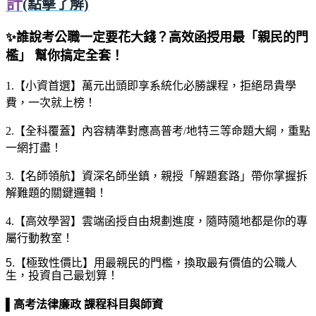
計
(點擊了解)
✨
誰說考公職一定要花大錢？高效函授用最「親民的門
檻」 幫你搞定全套！
1.
【小資首選】萬元出頭即享系統化必勝課程，拒絕昂貴學
費，一次就上榜！
2.
【全科覆蓋】內容精準對應高普考
/
地特三等命題大綱，重點
一網打盡！
3.
【名師領航】資深名師坐鎮，親授「解題套路」帶你掌握拆
解難題的關鍵邏輯！
4.
【高效學習】雲端函授自由規劃進度，隨時隨地都是你的專
屬行動教室！
5.
【極致性價比】用最親民的門檻，換取最有價值的公職人
生，投資自己最划算！
▌
高考法律廉政 課程科目與師資