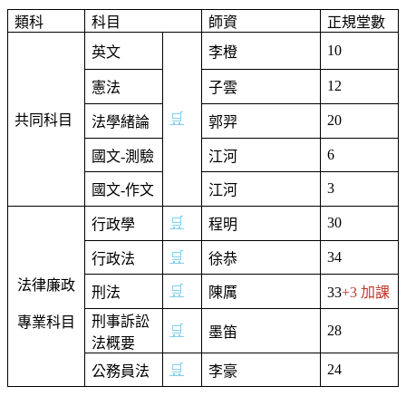
類科
科目
師資
正規堂數
10
英文
李橙
12
憲法
子雲
🛒
共同科目
20
法學緒論
郭羿
6
國文-測驗
江河
3
國文-作文
江河
🛒
30
行政學
程明
🛒
34
行政法
徐恭
法律廉政
🛒
刑法
陳厲
33
+3 加課
刑事訴訟
專業科目
🛒
28
墨笛
法概要
🛒
24
公務員法
李豪