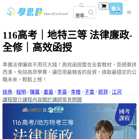
登入
搜尋...
116高考｜地特三等 法律廉政-
全修｜高效函授
準備法律廉政不用花大錢！高效函授整合全套教材，拒絕東拼
西湊。免除高昂學費，讓您用最精省的投資，換取最穩定的公
職未來，輕鬆上榜！
徐恭
/
程明
/
陳厲
/
墨笛
/
李豪
/
李橙
/
子雲
/
郭羿
/
江河
課程簡介
課程內容
關於講師
常見問題