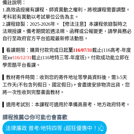
備註說明：
1.
高效函授擁有課程、師資異動之權利，將視課程需要調整。
考科若有異動以考試單位公告為主。
2.
課程錄製：
2025-2026
年。【修法注意】本課程依錄製時之
法規授課。備考期間若遇法規、函釋或公報變更，請學員務必
自行至政府官方平台追蹤最新修法動態。
▍
看課期限：購買付款完成日起
至
116/07/31
截止(116高考-年度
班)or
116/12/31
截止(116地特三等-年度班)。付款成功能立即在
學思酷平台看課。
▍
教材寄件時間：
收到您的寄件地址等學員資料後，需3-5天
工作天(不包含列假日、國定假日)
，
會盡速安排物流出貨，您
將一次性收到完整書面教材。
▍
適用考試別：本課程可適用於準備高普考、地方政府特考。
課程推薦😉你可能也會喜歡
法律廉政 普考/地特四等 (超狂優惠中！)
👆