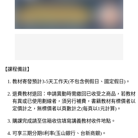
【課程備註】
教材寄發預計
3-5
天工作天
(
不包含例假日、國定假日
)
。
退費教材退回：申請異動時需繳回已收受之商品，若教材
有異或已使用劃線者，須另行補費，書籍教材有標價者以
定價計之，無標價者以頁數計之
(
每頁以
1
元計算
)
。
購課完成請至信箱收信填寫講義教材收件地點。
可享三期分期
0
利率
(
玉山銀行、台新商銀
)
。