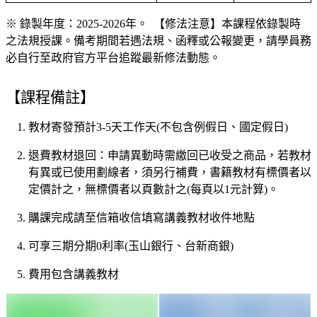
※ 錄製年度：2025-2026年。 【修法注意】本課程依錄製時
之法規授課。備考期間若遇法規、函釋或公報變更，請學員務
必自行至政府官方平台追蹤最新修法動態。
【課程備註】
教材寄發預計
3-5
天工作天
(
不包含例假日、國定假日)
退費教材退回：申請異動時需繳回已收受之商品，若教材
有異或已使用劃線者，須另行補費，書籍教材有標價者以
定價計之，無標價者以頁數計之
(
每頁以
1
元計算
)
。
購課完成請至信箱收信填寫講義教材收件地點
可享三期分期
0
利率
(
玉山銀行、台新商銀)
費用包含講義教材