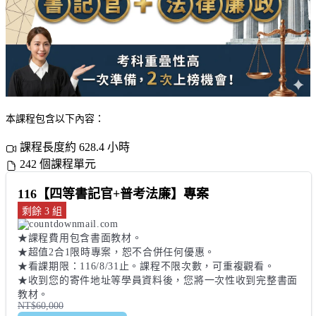
本課程包含以下內容：
課程長度約 628.4 小時
242 個課程單元
116【四等書記官+普考法廉】專案
剩餘 3 組
★課程費用包含書面教材。 

★超值2合1限時專案，恕不合併任何優惠。 

★看課期限：116/8/31止。課程不限次數，可重複觀看。

★收到您的寄件地址等學員資料後，您將一次性收到完整書面
教材。
NT$60,000