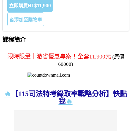
立即購買
NT$11,900
添加至購物車
課程簡介
限時限量｜激省優惠專案！全套11
,900
元
(
原價
60
000)
🔥
【
115
司法特考錄取率戰略分析】
快點
我
🔥