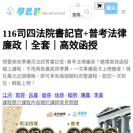
登入
搜尋...
116司四法院書記官+普考法律
廉政｜全套｜高效函授
想要高效準備司法四等書記官+普考法律廉政？選擇高效函授
線上課程，不用再負擔高昂學費，一次準備兩次上榜機會！現
在萬元出頭價格，即可享有兩個類科完整課程，助您一次到
位，輕鬆上榜！
江河
/
郭羿
/
呂晟
/
彼得
/
徐恭
/
程明
/
陳厲
/
李豪
課程簡介
課程內容
關於講師
常見問題