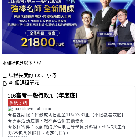
本課程包含以下內容：
課程長度約 125.1 小時
48 個課程單元
116高考一般行政A【年度班】
剩餘 3 組
★看課期限：付款成功日起至116/07/31止【不限觀看次數】 

★專案活動底價，恕不再合併其他優惠。 

★教材寄件：收到您的寄件地址等學員資料後，需3-5天工作
天(不包含列假日、國定假日)。