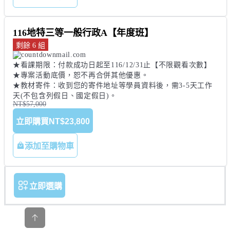
116地特三等一般行政A【年度班】
剩餘 6 組
★看課期限：付款成功日起至116/12/31止【不限觀看次數】 

★專案活動底價，恕不再合併其他優惠。 

★教材寄件：收到您的寄件地址等學員資料後，需3-5天工作
天(不包含列假日、國定假日)。
NT$57,000
立即購買
NT$23,800
添加至購物車
立即選購