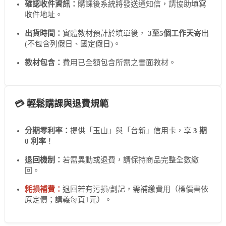
確認收件資訊：
購課後系統將發送通知信，請協助填寫
收件地址。
出貨時間：
實體教材預計於填單後，
3至5個工作天
寄出
(不包含列假日、國定假日)。
教材包含：
費用已全額包含所需之書面教材。
💳 輕鬆購課與退費規範
分期零利率：
提供「玉山」與「台新」信用卡，享
3 期
0 利率
！
退回機制：
若需異動或退費，請保持商品完整全數繳
回。
耗損補費：
退回若有污損/劃記，需補繳費用（標價書依
原定價；講義每頁1元）。