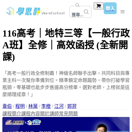
登入
搜尋...
116高考｜地特三等【一般行政
A班】全修｜高效函授 (全新開
課)
「高考一般行政全修制霸！神級名師聯手出擊，共同科目與專
業主科一次幫你準備到位。精準鎖定命題趨勢，帶你打破學習
瓶頸，零基礎也能步步進逼高分榜單。選對老師，上榜就是這
麼順理成章！」
韋伯
/
程明
/
林葉
/
李橙
/
江河
/
郭羿
課程簡介
課程內容
關於講師
常見問題