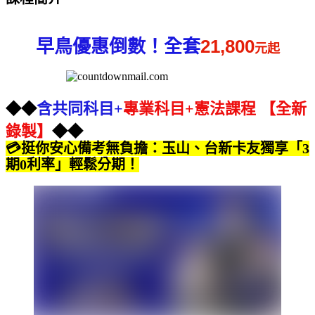
早鳥優惠倒數！
全套
21,800
元起
◆◆
含共同科目+
專業科目+憲法課程 【全新
錄製】
◆◆
💳
挺你安心備考無負擔：玉山、台新卡友獨享「
3
期
0
利率」輕鬆分期！