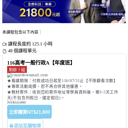
本課程包含以下內容：
課程長度約 125.1 小時
48 個課程單元
116高考一般行政A【年度班】
剩餘 3 組
★看課期限：付款成功日起至116/07/31止【不限觀看次數】 

★專案活動底價，恕不再合併其他優惠。 

★教材寄件：收到您的寄件地址等學員資料後，需3-5天工作
天(不包含列假日、國定假日)。
NT$53,000
立即購買
NT$21,800
添加至購物車