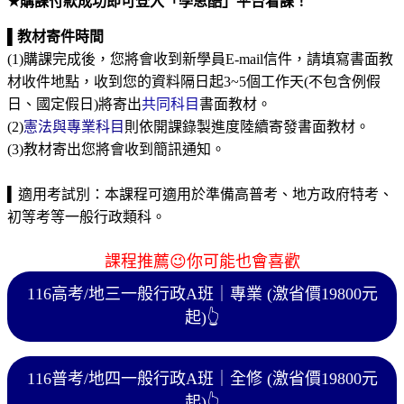
★
購課付款成功即可登入「學思酷」平台看課！
▌
教材寄件時間
(1)
購課完成後，您將會收到新學員
E-mail
信件，請填寫書面教
材收件地點，收到您的資料隔日起
3~5
個工作天
(
不包含例假
日、國定假日
)
將寄出
共同科目
書面教材。
(2)
憲法與專業科目
則依開課錄製進度陸續寄發書面教材。
(3)
教材寄出您將會收到簡訊通知。
▍
適用考試別：
本課程可適用於準備高普考、地方政府特考、
初等考等一般行政類科。
課程推薦😉你可能也會喜歡
116高考/地三一般行政A班｜專業 (激省價19800元
起)
👆
116普考/地四一般行政A班｜全修 (激省價19800元
起)
👆