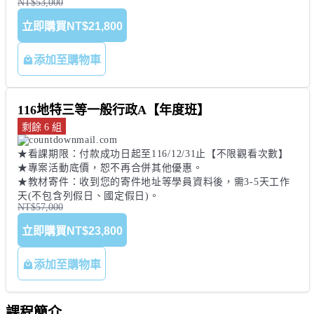
NT$53,000
立即購買
NT$21,800
添加至購物車
116地特三等一般行政A【年度班】
剩餘 6 組
★看課期限：付款成功日起至116/12/31止【不限觀看次數】 

★專案活動底價，恕不再合併其他優惠。 

★教材寄件：收到您的寄件地址等學員資料後，需3-5天工作
天(不包含列假日、國定假日)。
NT$57,000
立即購買
NT$23,800
添加至購物車
課程簡介