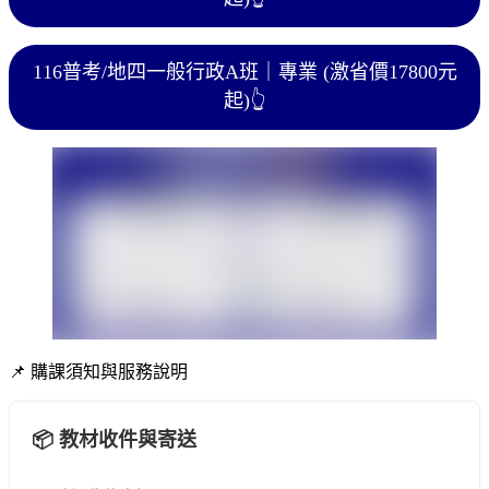
116普考/地四一般行政A班｜專業 (激省價17800元
起)
👆
📌 購課須知與服務說明
📦 教材收件與寄送