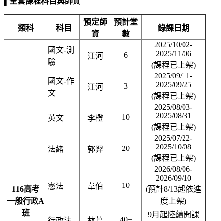
▌
全套課程科目與師資
預定師
預計堂
類科
科目
錄課日期
資
數
2025/10/02-
國文
-
測
2025/11/06
6
江河
驗
(課程已上架)
2025/09/11-
國文
-
作
2025/09/25
3
江河
文
(課程已上架)
2025/08/03-
2025/08/31
10
英文
李橙
(課程已上架)
2025/07/22-
2025/10/08
20
法緒
郭羿
(課程已上架)
2026/08/06-
2026/09/10
10
憲法
韋伯
116
高考
(預計8/13起依進
一般行政
A
度上架)
班
9
月起陸續開課
40+
行政法
林葉