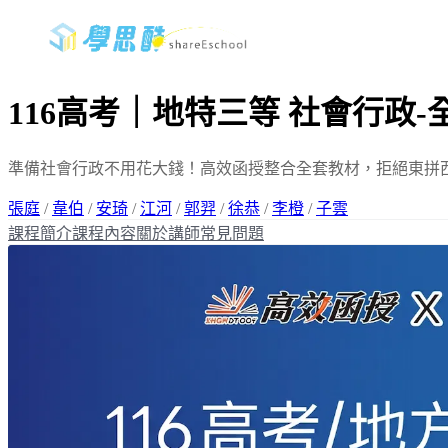
116高考｜地特三等 社會行政
準備社會行政不用花大錢！高效函授整合全套教材，拒絕東拼
張庭
/
韋伯
/
安琦
/
江河
/
郭羿
/
徐恭
/
李橙
/
子雲
課程簡介
課程內容
關於講師
常見問題