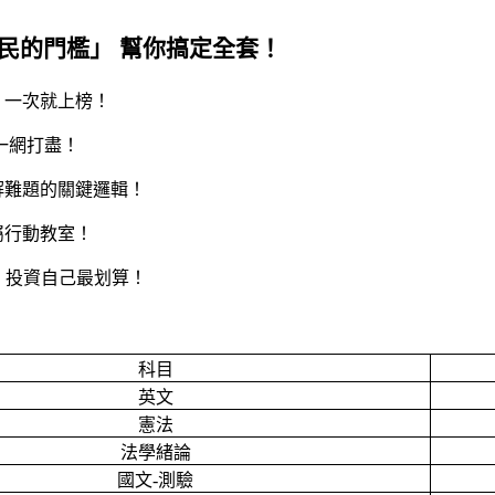
民的門檻」 幫你搞定全套！
，一次就上榜！
一網打盡！
解難題的關鍵邏輯！
屬行動教室！
，投資自己最划算！
科目
英文
憲法
法學緒論
國文-測驗