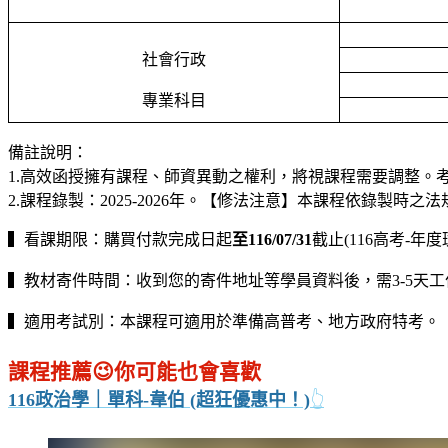
社會行政
專業科目
備註說明：
1.
高效函授擁有課程、師資異動之權利，將視課程需要調整。
2.
課程錄製：
2025-2026
年。【修法注意】本課程依錄製時之法
▍看課期限：購買付款完成日起
至116/07/31
截止(116高考-年度
▍教材寄件時間：
收到您的寄件地址等學員資料後，需3-5天工
▍適用考試別：本課程可適用於準備高普考、地方政府特考。
課程推薦😉你可能也會喜歡
116政治學｜單科-韋伯 (超狂優惠中！)
👆