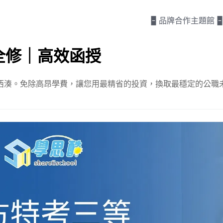
🁢 品牌合作主題館 🁢
-全修｜高效函授
西湊。免除高昂學費，讓您用最精省的投資，換取最穩定的公職