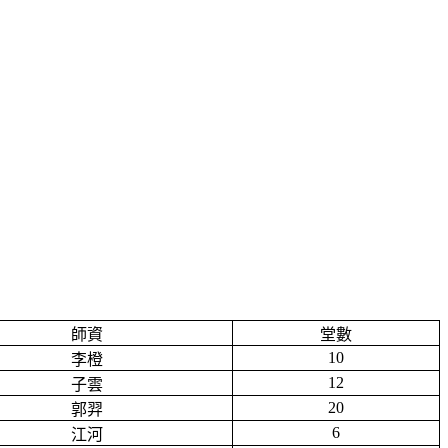
師資
堂數
10
李橙
12
子雲
20
郭羿
6
江河