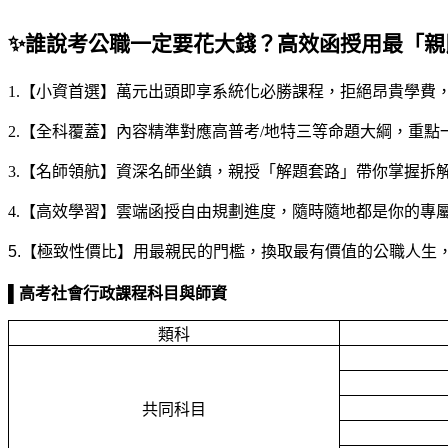
✨
誰說考公職一定要花大錢？高效函授用最「親
1.
【小資首選】萬元出頭即享系統化必勝課程，拒絕昂貴學費
2.
【全科覆蓋】內容精準對應高普考
/
地特三等命題大綱，重點
3.
【名師領航】資深名師坐鎮，親授「解題套路」帶你掌握拆
4.
【高效學習】雲端函授自由規劃進度，隨時隨地都是你的專
5.
【極致性價比】用最親民的門檻，換取最有價值的公職人生
▌
高考社會行政
課程科目與師資
類科
共同科目