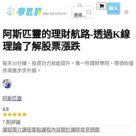
登入
搜尋...
阿斯匹靈的理財航路-透過K線
理論了解股票漲跌
每天10分鐘，投資功力就能提升。像一所理財學院，帶領你循
序漸進步步升級。
阿斯匹靈
4.9
7 則評論
課程簡介
課程要點
課程內容
關於講師
常見問題