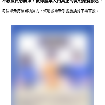
不教投資必勝法，教你股票入門真正的實戰應變觀念！
每個單元持續累積實力，幫助股票新手脫胎換骨不再盲投。