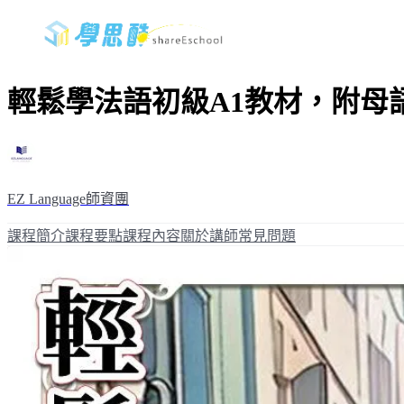
輕鬆學法語初級A1教材，附母
EZ Language師資團
課程簡介
課程要點
課程內容
關於講師
常見問題