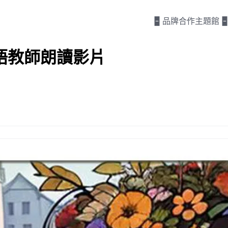
🁢 品牌合作主題館 🁢
語教師朗讀影片