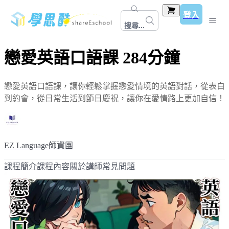
登入
搜尋...
戀愛英語口語課 284分鐘
戀愛英語口語課，讓你輕鬆掌握戀愛情境的英語對話，從表白
到約會，從日常生活到節日慶祝，讓你在愛情路上更加自信！
EZ Language師資團
課程簡介
課程內容
關於講師
常見問題