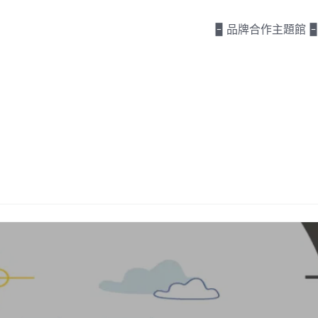
🁢 品牌合作主題館 🁢