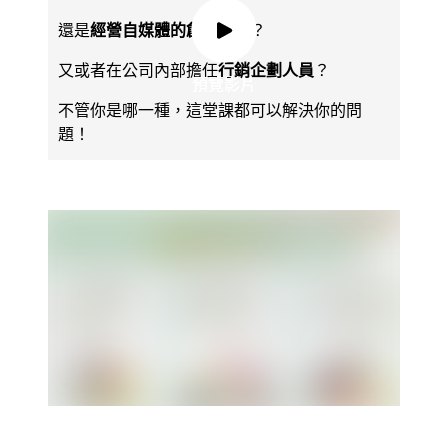
還是
經營自媒體的創業人士
？
又或者在公司內部擔任
行銷企劃人員
？
預覽影片
預覽影片
不管你是哪一種，這堂課都可以解決你的問
題！