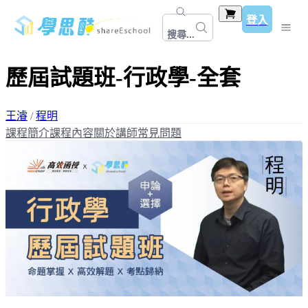
登入
搜尋...
歷屆試題班-行政學-全套
王濬
/
程明
課程簡介
課程內容
關於講師
常見問題