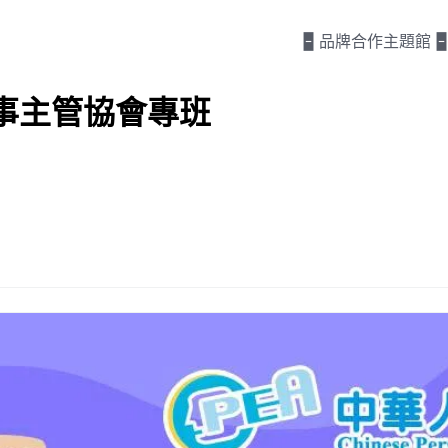
🁢 品牌合作主題館 🁢
事主管協會專班