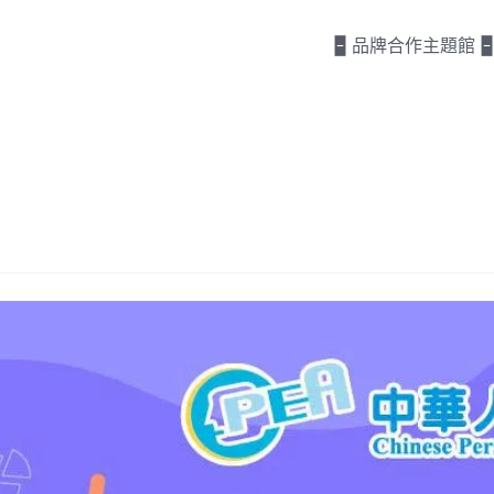
🁢 品牌合作主題館 🁢