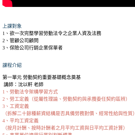
上課對象
1、欲一次完整學習勞動法令之企業人資及法務
2、管顧公司顧問
3、保險公司行銷企業保單者
課程介紹
第一單元 勞動契約重要基礎概念奠基
講師：沈以軒 老師
1、勞動法令架構學習方式
2、勞工定義（從屬性理論、勞動契約與承攬委任契約區辨）
3、工資定義
（拆解二十餘種薪資結構是否具備勞務對價、經常性給與性質
4、平均工資定義
（按月計酬、按時計酬者之月平均工資與日平均工資計算）