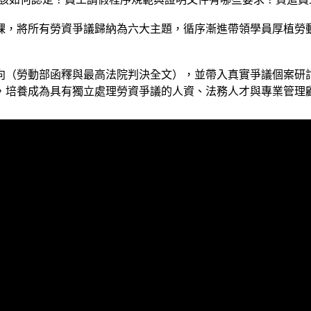
授課，將所有勞資爭議歸納為六大主題，循序漸進帶領學員厚植
向（勞動部函釋與最高法院判決全文），並帶入真實爭議個案研
，培養成為具有獨立處理勞資爭議的人資、法務人才與專業管理