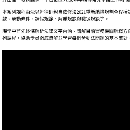
本系列課程由沈以軒律師親自依修法2021重新編排規劃全程
款、勞動條件、請假規範、解雇規範與職災規範等。
課堂中首先逐條解析法律文字內涵、講解目前實務機關解釋方
列課程，協助學員徹底瞭解並學習每個勞動法問題的基本應對