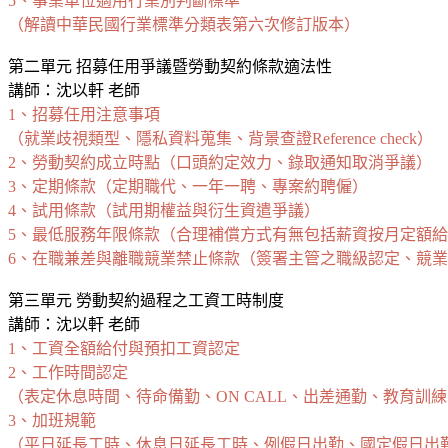
5、事業單位適用行業別判斷標準
（解讀中華民國行業標準分類表第六次修訂版本）
第二單元 招募任用爭議暨勞動契約條款適法性
講師：沈以軒 老師
1、招募任用注意事項
（就業歧視類型、隱私資料蒐集、背景查證Reference check）
2、勞動契約成立時點（口頭約定效力、錄取通知取消爭議）
3、定期條款（定期職代、一年一聘、專案約聘僱）
4、試用條款（試用期權益與衍生資遣爭議）
5、最低服務年限條款（合理補償方式有無包括薪資按月定額
6、在職兼差與離職競業禁止條款（簽署主管之職級認定、競
第三單元 勞動契約過程之工資工時制度
講師：沈以軒 老師
1、工資全額給付與預扣工資認定
2、工作時間認定
（表定休息時間、待命備勤、ON CALL、出差通勤、教育訓練
3、加班規範
（平日延長工時、休息日延長工時、例假日出勤、國定假日出