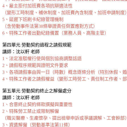
4、雇主拒付加班費各項抗辯適法性
（變形工時制度、補休制度、加班費內含制度、加班申請制度
5、延遲下班刷卡紀錄管理機制
（含勞動事件法第38條舉證責任倒置應對方式）
6、特殊工作者出勤紀錄備置（業務人員、高階主管）
第四單元 勞動契約過程之請假規範
講師：沈以軒 老師
1、法定准駁權行使與個別協商調整話語
2、請假程序規範與證明文件要求
3、各項請假事由與一日（時數）概念逐條分析（特別休假、
4、特殊工作者之請假權益（變形工時勞工、責任制工作者、
第五單元 勞動契約終止之解僱處分
講師：沈以軒 老師
1、合意終止契約條款撰擬與重要性
2、特殊勞工禁止或限制解僱
（職災醫療、生產懷孕、提出檢舉申訴或爭議調解、工會幹部
3、資遣解僱（勞動基準法第11條）