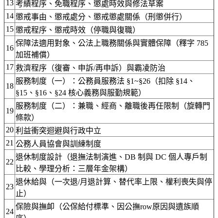
13
考績程序、免職程序、懲處時效與修法草案
14
懲戒事由、懲戒處分、懲戒懲處關係（刑懲併行）
15
懲戒程序、懲戒時效（停職與復職）
保障法適用對象、公法上職務關係與實體保障（釋字 785
16
加班補償）
17
救濟程序（復審、申訴/再申訴）與霸凌防治
服務制度（一）：公務員服務法 §1~§26（扣除 §14、
18
§15、§16、§24 核心義務與服勤規範）
服務制度（二）：兼職、經商、離職後再任限制（旋轉門
19
條款）
20
利益衝突迴避與行政中立
21
公務人員協會與訓練制度
退休制度設計（退撫法制演進、DB 制與 DC 個人專戶制
22
比較、學理分析：三層年金架構）
退休給與（一次退/月退計算、替代率上限、權利喪失與停
23
止）
保險與撫卹（公保給付標準、因公撫row原因與遺族順
24