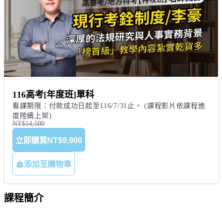
116高考[年度班]單科
看課期限：付款成功日起至116/7/31止。 (課程影片依課程進
度陸續上架)
NT$14,500
立即購買
NT$9,900
添加至購物車
課程簡介