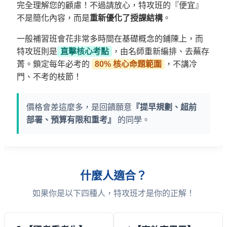
完全理解您的顧慮！不過請放心，特攻班的『便宜』
不是簡化內容，而是
重新優化了授課結構
。
一般補習班會花非常多時間在基礎概念的鋪陳上，而
特攻班則是
直擊核心考點
，由名師重新編排、去蕪存
菁。鎖定每年必考的
80% 核心命題範圍
，不講冷
門、不考的枝節！
價格會差這麼多，是回饋願意
『提早規劃、超前
部署、預算有限和重考』
的同學。
什麼人適合？
如果你是以下四種人，特攻班才是你的正解！