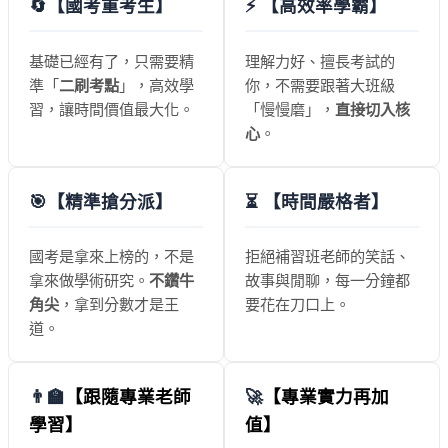
🔄
【國考重考生】
⚡
【高效率學霸】
基礎已經有了，只需要精
理解力好、擅長考試的
準「
二刷考點
」，高效學
你，不需要跟著大班級
習，讓時間價值最大化。
「慢慢磨」，
直接切入核
心
。
🎯
【精準搶分派】
⏳
【時間嚴格者】
國考是拿來上榜的，不是
拒絕補習班老師的笑話、
拿來做學術研究。
不鑽牛
故事與閒聊，每一分鐘都
角尖
，拿到分數才是王
要花在刀口上。
道。
👨‍🏫
【跟隨專業老師
🚀
【專業實力再加
學習】
值】