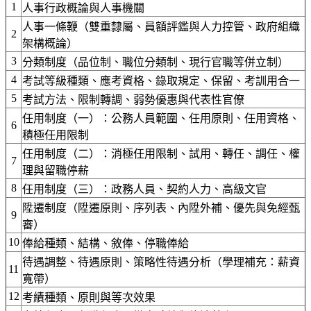
1
人事行政概論與人事機關
人事一條鞭（雙重隸屬、員額評鑑與人力控管、政府組織
2
架構概論）
3
分類制度（品位制、職位分類制、現行官職等併立制）
4
考試等級種類、應考資格、錄取規定、保留、考訓用合一
5
考試方法、限制轉調、弱勢優惠與代表性官僚
任用制度（一）：公務人員範圍、任用原則、任用資格、
6
積極任用限制
任用制度（二）：消極任用限制、試用、轉任、調任、權
7
理與留職停薪
8
任用制度（三）：政務人員、契約人力、高級文官
陞遷制度（陞遷原則、序列表、內陞外補、優先與免經甄
9
審）
10
俸給種類、結構、敘俸、停職俸給
待遇調整、待遇原則、策略性待遇分析（學理補充：薪資
11
寬帶）
12
考績種類、原則與等次效果