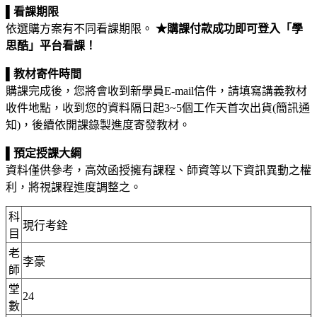
▌
看課期限
依選購方案有不同看課期限。
★購課付款成功即可登入「學
思酷」平台看課！
▌
教材寄件時間
購課完成後，您將會收到新學員E-mail信件，請填寫講義教材
收件地點，收到您的資料隔日起3~5個工作天首次出貨(簡訊通
知)，後續依開課錄製進度寄發教材。
▌
預定授課大綱
資料僅供參考，高效函授擁有課程、師資等以下資訊異動之權
利，將視課程進度調整之。
科
現行考銓
目
老
李豪
師
堂
24
數