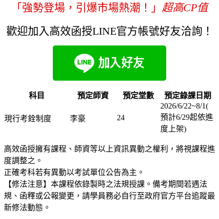
「強勢登場，引爆市場熱潮！」
超高CP值
歡迎加入高效函授LINE官方帳號好友洽詢！
科目
預定師資
預定堂數
預定錄課日期
2026/6/22~8/1(
預計6/29起依進
24
現行考銓制度
李豪
度上架)
高效函授擁有課程、師資等以上資訊異動之權利，將視課程進
度調整之。
正確考科若有異動以考試單位公告為主。
【修法注意】本課程依錄製時之法規授課。備考期間若遇法
規、函釋或公報變更，請學員務必自行至政府官方平台追蹤最
新修法動態。