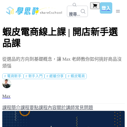
登入
搜尋...
蝦皮電商線上課 | 開店新手選
品課
從選品的方向到基礎概念，讓 Max 老師教你如何挑好商品沒
煩惱
#
電商新手
#
新手入門
#
經驗分享
#
蝦皮電商
Max
課程簡介
課程要點
課程內容
關於講師
常見問題