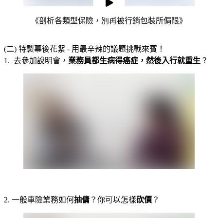
《剖析各類型保險，別再被行銷包裝所侷限》
預覽影片
預覽影片
-
(二) 特製幕後花絮 - 用最辛辣的議題挑戰來賓！
1. 去參加說明會，
業務員都生病得癌症，然後入行就重生
？
-
2. 一般車險業務如何
抽傭
？你可以怎樣
砍價
？