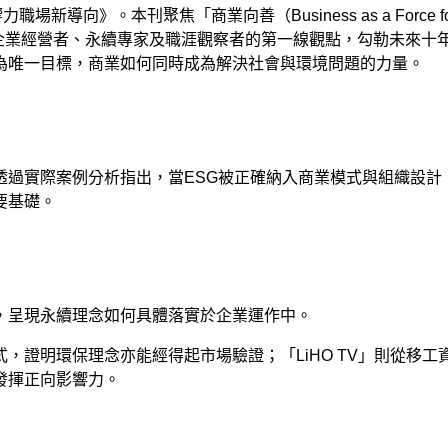
響力職場新導向》。本刊聚焦「商業向善（
Business as a Force 
企業經營者、永續專家及職涯觀察者的第一線觀點，勾勒未來十
為唯一目標，商業如何同時成為解決社會與環境問題的力量。
透過實際案例分析指出，當
ESG
被正確納入商業模式與組織設計
要基礎。
，呈現永續理念如何具體落實於企業運作中。
式，證明環保理念亦能經得起市場驗證；「
LiHO TV
」則從移工
發揮正向影響力。