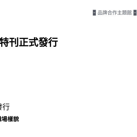
🁢 品牌合作主題館 🁢
》特刊正式發行
發行
職場樣貌