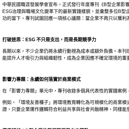
中華民國職涯發展學會宣布，正式發行年度專刊《
B
型企業影
ESG
治理與職場文化變革下的最新實踐樣貌，並彙整多位
B
型
功的當下，專刊試圖回應一項核心議題：當企業不再只以獲利
-
打破迷思：
ESG
不只是支出，而是長期競爭力
長期以來，不少企業仍將永續行動視為成本或額外負擔。本刊
能提升人才吸引力與組織韌性，成為企業因應不確定環境的重
-
影響力專題：永續如何落實於商業模式
在「影響力專題」單元中，專刊收錄多個具代表性的實踐案例
例如，「環境友善種子」將環境教育轉化為可規模化的商業模
證，只要企業運作邏輯符合利益共享與社會共融精神，同樣能
-