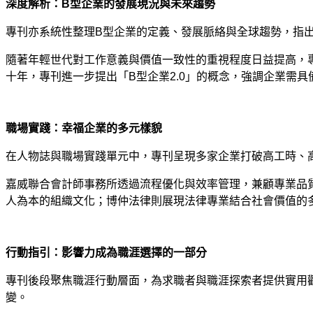
深度解析：
B
型企業的發展現況與未來趨勢
專刊亦系統性整理
B
型企業的定義、發展脈絡與全球趨勢，指
隨著年輕世代對工作意義與價值一致性的重視程度日益提高，
十年，專刊進一步提出「
B
型企業
2.0
」的概念，強調企業需具
-
職場實踐：幸福企業的多元樣貌
在人物誌與職場實踐單元中，專刊呈現多家企業打破高工時、
嘉威聯合會計師事務所透過流程優化與效率管理，兼顧專業品
人為本的組織文化；博仲法律則展現法律專業結合社會價值的
-
行動指引：影響力成為職涯選擇的一部分
專刊後段聚焦職涯行動層面，為求職者與職涯探索者提供實用
變。