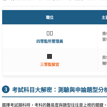
職位
主
👮‍♂️
擔
實
四等監所管理員
🏢
肩
輔
三等監獄官
3
考試科目大解密：測驗與申論題型分
選擇考試類科時，考科的難易度與題型往往是上榜的關鍵