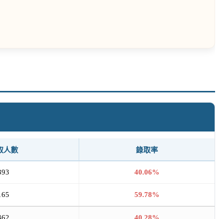
取人數
錄取率
393
40.06%
165
59.78%
462
40.28%