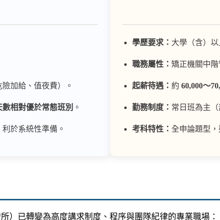
學歷要求：
大學（含）以
職務屬性：
矯正機關中階
危險加給、值夜費）。
起薪待遇：
約
60,000～70
天數相對優於常態班別
。
勤務制度：
常日班為主（
，利於系統性準備。
考科特性：
全申論題型，
守所）已轉變為高度講求制度、程序與團隊紀律的專業職場：