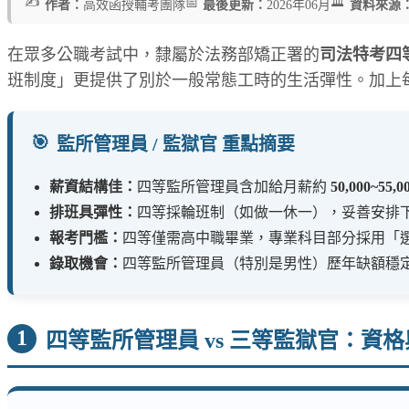
✍️
🏛️
📅
作者：
高效函授輔考團隊
最後更新：
2026年06月
資料來源
在眾多公職考試中，隸屬於法務部矯正署的
司法特考四
班制度」更提供了別於一般常態工時的生活彈性。加上
🎯
監所管理員 / 監獄官 重點摘要
薪資結構佳：
四等監所管理員含加給月薪約
50,000~55,
排班具彈性：
四等採輪班制（如做一休一），妥善安排
報考門檻：
四等僅需高中職畢業，專業科目部分採用「
錄取機會：
四等監所管理員（特別是男性）歷年缺額穩
1
四等監所管理員 vs 三等監獄官：資