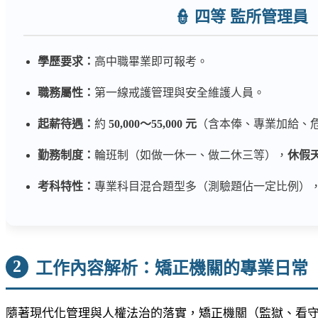
👮 四等 監所管理員
學歷要求：
高中職畢業即可報考。
職務屬性：
第一線戒護管理與安全維護人員。
起薪待遇：
約
50,000～55,000 元
（含本俸、專業加給、
勤務制度：
輪班制（如做一休一、做二休三等），
休假
考科特性：
專業科目混合題型多（測驗題佔一定比例）
2
工作內容解析：矯正機關的專業日常
隨著現代化管理與人權法治的落實，矯正機關（監獄、看