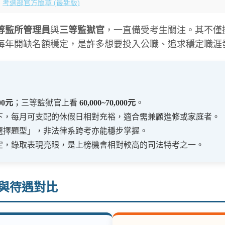
：
考選部官方簡章 (最新版)
等監所管理員
與
三等監獄官
，一直備受考生關注。其不僅
每年開缺名額穩定，是許多想要投入公職、追求穩定職涯
000元
；三等監獄官上看
60,000~70,000元
。
下，每月可支配的休假日相對充裕，適合需兼顧進修或家庭者。
選擇題型」，非法律系跨考亦能穩步掌握。
定，錄取表現亮眼，是上榜機會相對較高的司法特考之一。
格與待遇對比