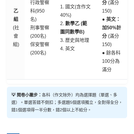
行政警察
分
(滿分
1. 國文(含作文
乙
科(950
150)
40%)
組
名)
●
英文：
2.
數學乙 (範
(社
刑事警察
加50%計
圍同數學B)
會
(200名)
分
(滿分
3. 歷史與地理
組)
保安警察
150)
4. 英文
(200名)
● 餘各科
100分為
滿分
💡 閱卷小撇步：
各科（作文除外）均為選擇題（單選、多
選）。單選答錯不倒扣；多選題5個選項獨立，全對得全分，
錯1個選項得一半分數，錯2個以上不給分。