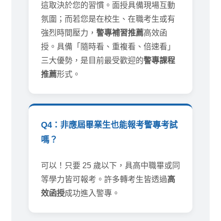
這取決於您的習慣。面授具備現場互動
氛圍；而若您是在校生、在職考生或有
強烈時間壓力，
警專補習推薦
高效函
授。具備「隨時看、重複看、倍速看」
三大優勢，是目前最受歡迎的
警專課程
推薦
形式。
Q4：非應屆畢業生也能報考警專考試
嗎？
可以！只要 25 歲以下，具高中職畢或同
等學力皆可報考。許多轉考生皆透過
高
效函授
成功進入警專。