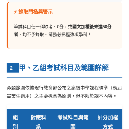
⚡ 錄取門檻與警示
筆試科目任一科缺考、0分，或
國文加權後未達50分
者
，均不予錄取。請務必把握強項學科！
甲、乙組考試科目及範圍詳解
2
命題範圍依據現行教育部公布之高級中學課程標準（應屆
畢業生適用）之主要概念為原則，但不限於課本內容。
組
對應科
考試科目與範
計分加權
別
系
圍
方式