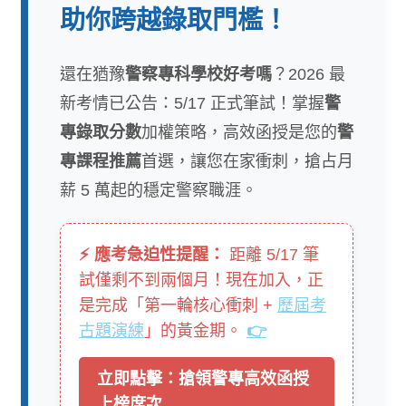
助你跨越錄取門檻！
還在猶豫
警察專科學校好考嗎
？2026 最
新考情已公告：5/17 正式筆試！掌握
警
專錄取分數
加權策略，高效函授是您的
警
專課程推薦
首選，讓您在家衝刺，搶占月
薪 5 萬起的穩定警察職涯。
⚡ 應考急迫性提醒：
距離 5/17 筆
試僅剩不到兩個月！現在加入，正
是完成「第一輪核心衝刺 +
歷屆考
古題演練
」的黃金期。
👉
立即點擊：搶領警專高效函授
上榜席次