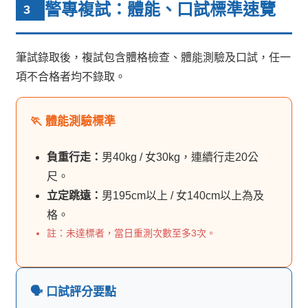
警專複試：體能、口試標準速覽
3
筆試錄取後，複試包含體格檢查、體能測驗及口試，任一
項不合格者均不錄取。
🏃 體能測驗標準
負重行走：
男40kg / 女30kg，連續行走20公
尺。
立定跳遠：
男195cm以上 / 女140cm以上為及
格。
註：未達標者，當日重測次數至多3次。
🗣️ 口試評分要點