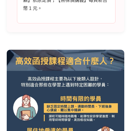
籍】依原定價；【無標價講義】每頁新台
幣 1 元。