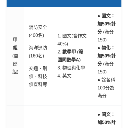
●
國文：
加50%計
消防安全
分
(滿分
(400名)
1. 國文(含作文
甲
150)
40%)
組
海洋巡防
●
物化：
2.
數學甲 (範
(自
(160名)
加50%計
圍同數學A)
然
分
(滿分
3. 物理與化學
交通、刑
組)
150)
4. 英文
偵、科技
● 餘各科
偵查科等
100分為
滿分
●
國文：
加50%計