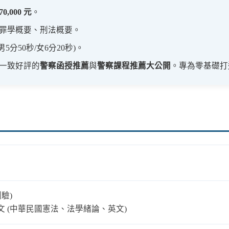
 70,000 元
。
罪學概要、刑法概要。
(男5分50秒/女6分20秒)。
一致好評的
警察函授推薦
與
警察課程推薦大公開
。專為零基礎打
測驗)
英文 (中華民國憲法、法學緒論、英文)