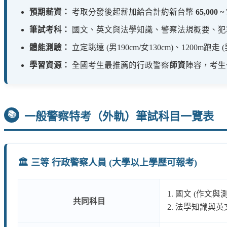
預期薪資：
考取分發後起薪加給合計約新台幣
65,000 ~
筆試考科：
國文、英文與法學知識、警察法規概要、犯
體能測驗：
立定跳遠 (男190cm/女130cm)、1200m跑走 
學習資源：
全國考生最推薦的行政警察
師資
陣容，考生
📚
一般警察特考（外軌）筆試科目一覽表
🏛️ 三等 行政警察人員 (大學以上學歷可報考)
1. 國文 (作文與
共同科目
2. 法學知識與