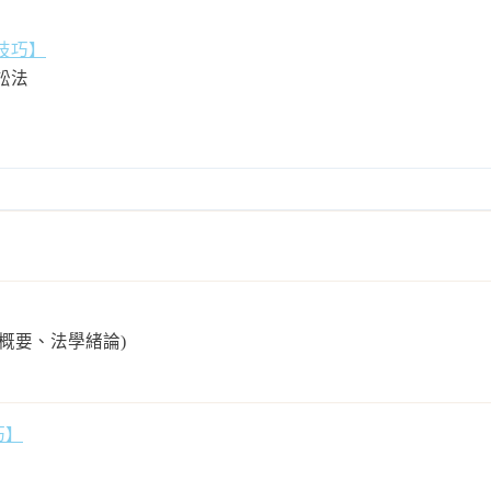
技巧】
訟法
法概要、法學緒論)
巧】