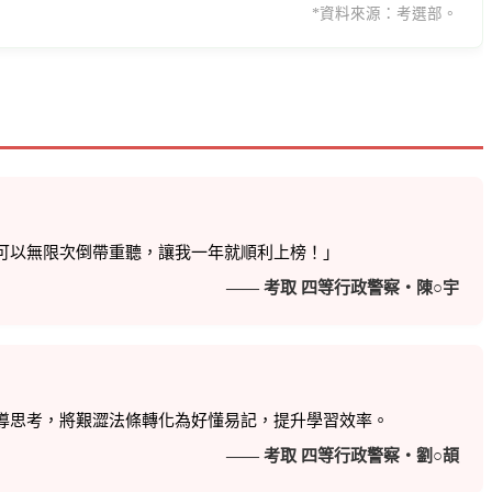
*資料來源：考選部。
可以無限次倒帶重聽，讓我一年就順利上榜！」
—— 考取 四等行政警察・陳○宇
導思考，將艱澀法條轉化為好懂易記，提升學習效率。
—— 考取 四等行政警察・劉○頡