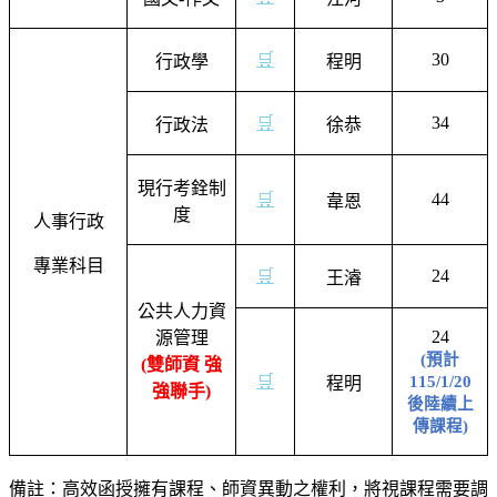
🛒
30
行政學
程明
🛒
34
行政法
徐恭
現行考銓制
🛒
44
韋恩
度
人事行政
專業科目
🛒
24
王濬
公共人力資
24
源管理
(
預計
(
雙師資 強
🛒
115/1/20
程明
強聯手
)
後陸續上
傳課程
)
備註：高效函授擁有課程、師資異動之權利，將視課程需要調