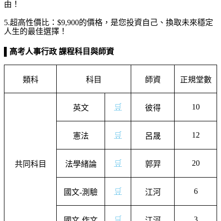
由！
5.
超高性價比：
$9,900
的價格，是您投資自己、換取未來穩定
人生的最佳選擇！
▌
高考人事行政 課程科目與師資
類科
科目
師資
正規堂數
🛒
10
英文
彼得
🛒
12
憲法
呂晟
🛒
20
共同科目
法學緒論
郭羿
🛒
6
國文
-
測驗
江河
🛒
3
國文
-
作文
江河