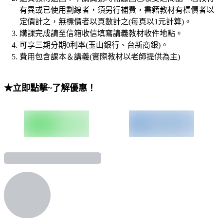
有異或已使用劃線者，須另行補費，書籍教材有標價者以
定價計之，無標價者以頁數計之
(
每頁以
1
元計算
)
。
購課完成請至信箱收信填寫講義教材收件地點。
可享三期分期
0
利率
(
玉山銀行、台新商銀
)
。
費用包含課本＆講義
(
實際教材以老師提供為主
)
★立即點擊~了解優惠！