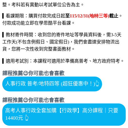
整。考科若有異動以考試單位公告為主。
▍
看課期限：購買付款完成日起
至
115/12/31(地特三等)
截止
。
付款成功能立即在學思酷平台看課。
▍
教材寄件時間：收到您的寄件地址等學員資料後，需3-5天
工作天(不包含例假日、國定假日)，我們會盡速安排物流出
貨，您將一次性收到完整書面教材。
▍
適用考試別：本課程可適用於準備高普考、地方政府特考。
課程推薦😉你可能也會喜歡
人事行政 普考/地特四等 (超狂優惠中！)
👆
課程推薦😉你可能也會喜歡
高考人事行政全套加購【行政學】高分課程｜只要
14400元
👆