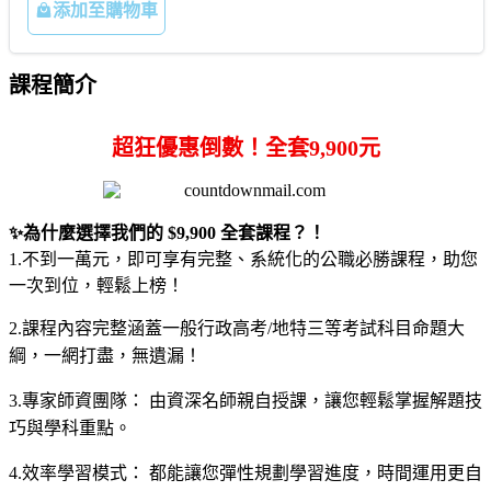
添加至購物車
課程簡介
超狂優惠倒數！全套
9,900
元
✨
為什麼選擇我們的
$9,900
全套課程？！
1.
不到一萬元，即可享有完整、系統化的公職必勝課程，助您
一次到位，輕鬆上榜！
2.
課程內容完整涵蓋一般行政高考
/
地特三等考試科目命題大
綱，一網打盡，無遺漏！
3.
專家師資團隊： 由資深名師親自授課，讓您輕鬆掌握解題技
巧與學科重點。
4.
效率學習模式： 都能讓您彈性規劃學習進度，時間運用更自