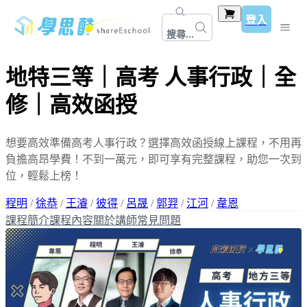
登入
搜尋...
地特三等｜高考 人事行政｜全
修｜高效函授
想要高效準備高考人事行政？選擇高效函授線上課程，不用再
負擔高昂學費！不到一萬元，即可享有完整課程，助您一次到
位，輕鬆上榜！
程明
/
徐恭
/
王濬
/
彼得
/
呂晟
/
郭羿
/
江河
/
韋恩
課程簡介
課程內容
關於講師
常見問題