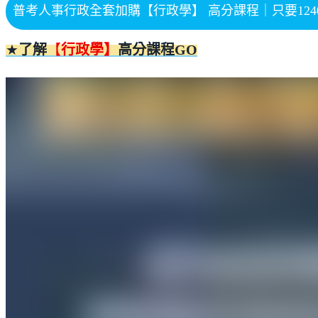
普考人事行政全套加購【行政學】 高分課程｜只要124
★
了解
【
行政學】
高分課程
GO