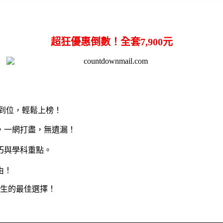
超狂優惠倒數！全套
7,900
元
到位，輕鬆上榜！
，一網打盡，無遺漏！
巧與學科重點。
由！
生的最佳選擇！