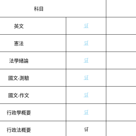
科目
🛒
英文
🛒
憲法
🛒
法學緒論
🛒
國文
-
測驗
🛒
國文
-
作文
🛒
行政學概要
🛒
行政法概要