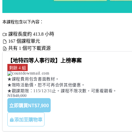
本課程包含以下內容：
課程長度約 413.8 小時
167 個課程單元
共有 1 個可下載資源
【地特四等人事行政】上榜專案
剩餘 4 組
★課程費用包含書面教材。 

★限時活動價，恕不可再合併其他優惠。 

★觀課期限：115/12/31止。課程不限次數，可重複觀看。
NT$48,000
立即購買
NT$7,900
添加至購物車