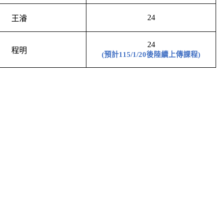
24
王濬
24
程明
(
預計
115/1/20
後陸續上傳課程
)