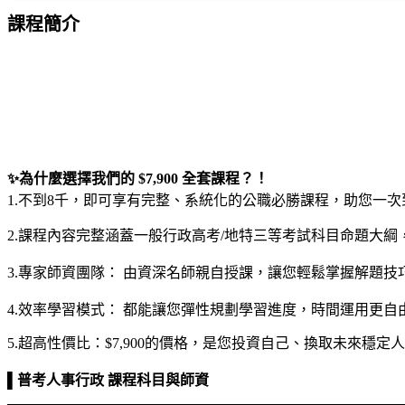
課程簡介
✨
為什麼選擇我們的
$7,900
全套課程？！
1.
不到
8
千，即可享有完整、系統化的公職必勝課程，助您一次
2.
課程內容完整涵蓋一般行政高考
/
地特三等考試科目命題大綱
3.
專家師資團隊： 由資深名師親自授課，讓您輕鬆掌握解題技
4.
效率學習模式： 都能讓您彈性規劃學習進度，時間運用更自
5.
超高性價比：
$7,900
的價格，是您投資自己、換取未來穩定人
▌
普考人事行政 課程科目與師資