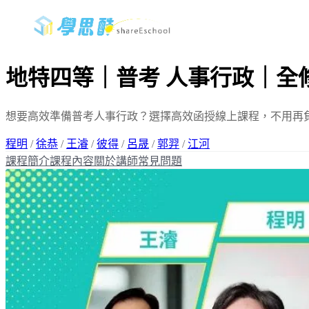
地特四等｜普考 人事行政｜全
想要高效準備普考人事行政？選擇高效函授線上課程，不用再
程明
/
徐恭
/
王濬
/
彼得
/
呂晟
/
郭羿
/
江河
課程簡介
課程內容
關於講師
常見問題