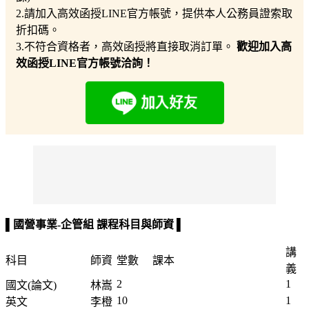
2.請加入高效函授LINE官方帳號，提供本人公務員證索取
折扣碼。
3.不符合資格者，高效函授將直接取消訂單。
歡迎加入高
效函授LINE官方帳號洽詢！
▌
國營事業-企管組 課程科目與師資 ▌
講
科目
師資
堂數
課本
義
2
1
國文(論文)
林嵩
10
1
英文
李橙