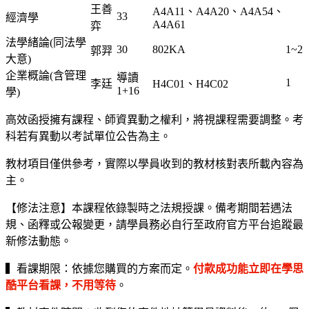
王善
A4A11、A4A20、A4A54、
33
經濟學
A4A61
弈
法學緒論(同法學
30
802KA
1~2
郭羿
大意)
企業概論(含管理
導讀
1
李廷
H4C01、H4C02
1+16
學)
高效函授擁有課程、師資異動之權利，將視課程需要調整。考
科若有異動以考試單位公告為主。
教材項目僅供參考，實際以學員收到的教材核對表所載內容為
主。
【修法注意】本課程依錄製時之法規授課。備考期間若遇法
規、函釋或公報變更，請學員務必自行至政府官方平台追蹤最
新修法動態。
▍看課期限：依據您購買的方案而定。
付款成功能立即在學思
酷平台看課，不用等待
。