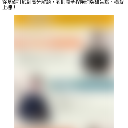
從基礎打底到高分解題，名師團全程陪你突破盲點、穩紮
上榜！