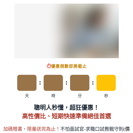
⏱️
優惠倒數即將截止
:
:
:
天
時
分
秒
聰明人秒懂，超狂優惠！
高性價比、短期快速準備絕佳首選
加碼贈書，限量送完為止！
不怕面試官-求職口試教戰守則(
價