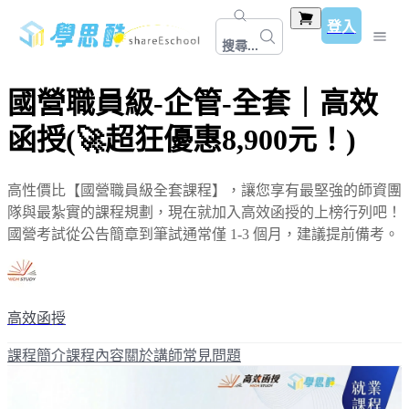
登入
搜尋...
國營職員級-企管-全套｜高效
函授(🚀超狂優惠8,900元！)
高性價比【國營職員級全套課程】，讓您享有最堅強的師資團
隊與最紮實的課程規劃，現在就加入高效函授的上榜行列吧！
國營考試從公告簡章到筆試通常僅 1-3 個月，建議提前備考。
高效函授
課程簡介
課程內容
關於講師
常見問題