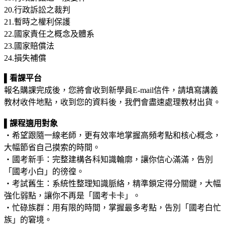
20.行政訴訟之裁判
21.暫時之權利保護
22.國家責任之概念及體系
23.國家賠償法
24.損失補償
▌
看課平台
報名購課完成後，您將會收到新學員E-mail信件，請填寫講義
教材收件地點，收到您的資料後，我們會盡速處理教材出貨。
▌
課程適用對象
‧希望跟隨一線老師，更有效率地掌握高頻考點和核心概念，
大幅節省自己摸索的時間。
‧國考新手：完整建構各科知識輪廓，讓你信心滿滿，告別
「國考小白」的徬徨。
‧考試舊生：系統性整理知識脈絡，精準鎖定得分關鍵，大幅
強化弱點，讓你不再是「國考卡卡」。
‧忙碌族群：用有限的時間，掌握最多考點，告別「國考白忙
族」的窘境。