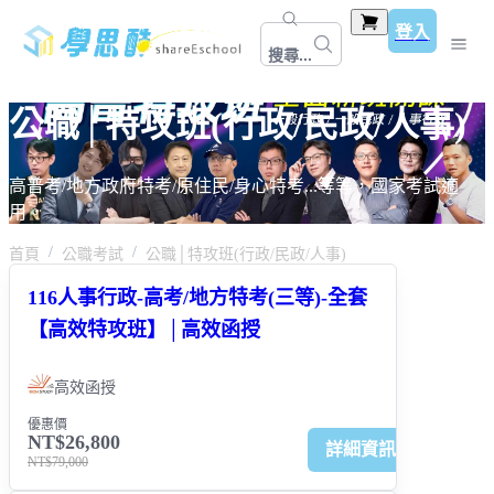
登入
搜尋...
公職│特攻班(行政/民政/人事)
高普考/地方政府特考/原住民/身心特考...等等，國家考試適
用。
首頁
公職考試
公職│特攻班(行政/民政/人事)
116人事行政-高考/地方特考(三等)-全套
【高效特攻班】│高效函授
高效函授
優惠價
NT$26,800
詳細資訊
NT$79,000