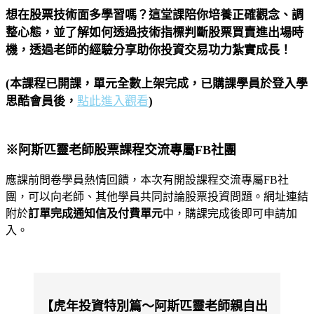
想在股票技術面多學習嗎？這堂課陪你
培養正確觀念、調
整心態，並了解如何透過技術指標判斷股票買賣進出場時
機
，透過老師的經驗分享助你投資交易功力紮實成長！
(本課程已開課，單元全數上架完成，已購課學員於登入學
思酷會員後，
點此進入觀看
)
※阿斯匹靈老師股票課程交流專屬FB社團
應課前問卷學員熱情回饋，本次有開設課程交流專屬FB社
團，可以向老師、其他學員共同討論股票投資問題。網址連結
附於
訂單完成通知信及付費單元
中，購課完成後即可申請加
入。
【虎年投資特別篇～阿斯匹靈老師親自出