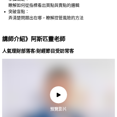
瞭解如何從指標看出買點與賣點的邏輯
突破盲點：
弄清楚問題出在哪，瞭解控管風險的方法
講師介紹》阿斯匹靈老師
人氣理財部落客/財經節目受訪常客
預覽影片
預覽影片