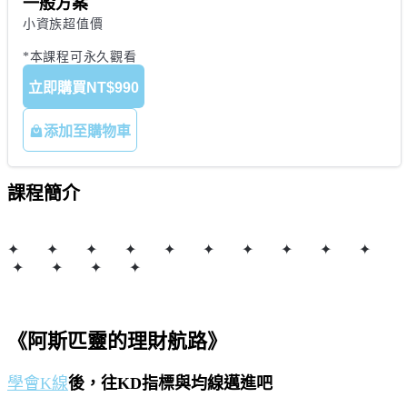
一般方案
小資族超值價

*本課程可永久觀看
立即購買
NT$990
添加至購物車
課程簡介
✦ ✦ ✦ ✦ ✦ ✦ ✦ ✦ ✦ ✦
✦ ✦ ✦ ✦
《阿斯匹靈的理財航路》
學會K線
後，往
KD指標與均線
邁進吧