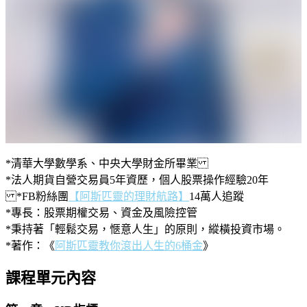
*清華大學數學系、中央大學財金所畢業
*法人期貨自營交易員5年資歷，個人股票操作經驗20年
*FB粉絲團
【阿斯匹靈的理財航路】
14萬人追蹤
*專長：股票期權交易、資金及風險控管
*秉持著「輕鬆交易，愜意人生」的原則，縱橫投資市場。
*著作：《
阿斯匹靈教你滾出人生的6桶金
》
課程單元內容