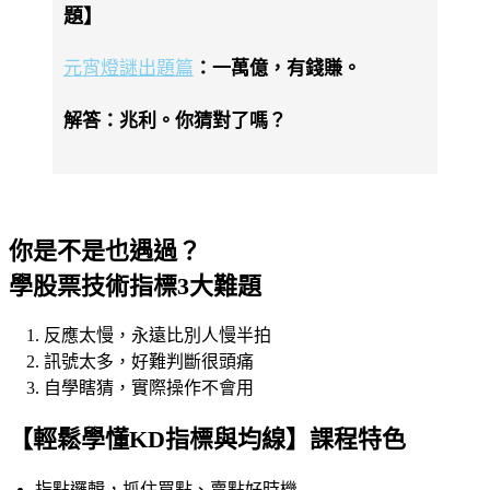
題】
元宵燈謎出題篇
：一萬億，有錢賺。
解答：兆利。你猜對了嗎？
你是不是也遇過？
學股票技術指標3大難題
反應太慢，永遠比別人慢半拍
訊號太多，好難判斷很頭痛
自學瞎猜，實際操作不會用
【輕鬆學懂KD指標與均線】課程特色
指點邏輯，抓住買點、賣點好時機