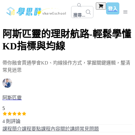
登入
搜尋...
阿斯匹靈的理財航路-輕鬆學懂
KD指標與均線
帶你融會貫通學會KD、均線操作方式，掌握關鍵邏輯，釐清
常見迷思
阿斯匹靈
5
4 則評論
課程簡介
課程要點
課程內容
關於講師
常見問題