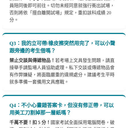
員陪同後即可前往。切勿未經同意就強行衝出試場，
否則將依「擅自離開試場」規定，重扣該科成績 20
分。
Q3：我的立可帶/橡皮擦突然用完了，可以小聲
跟旁邊的考生借嗎？
禁止交談與傳遞物品！
若考場上文具發生問題，請直
接舉手請監場人員協助處理。私下交談或傳遞物品會
有作弊嫌疑，將面臨嚴重的違規處分。建議考生平時
就多準備一套備用文具應戰。
Q4：不小心畫錯答案卡，但沒有修正帶，可以
用美工刀割掉那一層紙嗎？
千萬不要！扣 5 分！
國家考試全面採用電腦閱卷，破