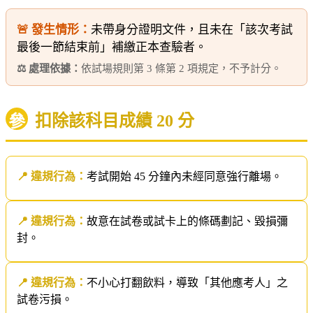
🚨 發生情形：
未帶身分證明文件，且未在「該次考試
最後一節結束前」補繳正本查驗者。
⚖️ 處理依據：
依試場規則第 3 條第 2 項規定，不予計分。
扣除該科目成績 20 分
參
📍 違規行為：
考試開始 45 分鐘內未經同意強行離場。
📍 違規行為：
故意在試卷或試卡上的條碼劃記、毀損彌
封。
📍 違規行為：
不小心打翻飲料，導致「其他應考人」之
試卷污損。