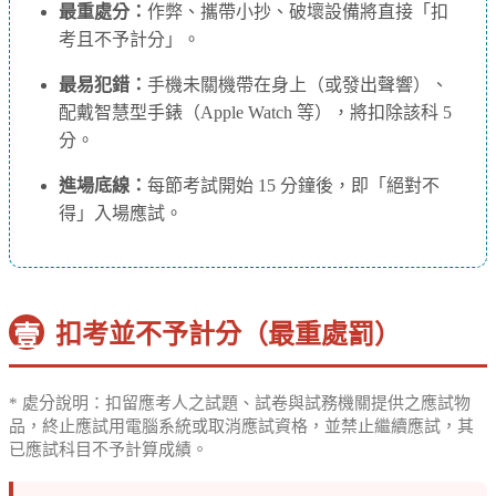
最重處分：
作弊、攜帶小抄、破壞設備將直接「扣
考且不予計分」。
最易犯錯：
手機未關機帶在身上（或發出聲響）、
配戴智慧型手錶（Apple Watch 等），將扣除該科 5
分。
進場底線：
每節考試開始 15 分鐘後，即「絕對不
得」入場應試。
扣考並不予計分（最重處罰）
壹
* 處分說明：扣留應考人之試題、試卷與試務機關提供之應試物
品，終止應試用電腦系統或取消應試資格，並禁止繼續應試，其
已應試科目不予計算成績。