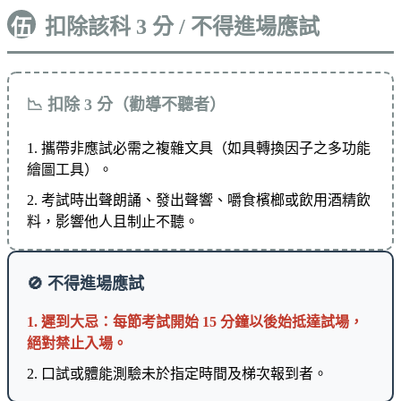
扣除該科 3 分 / 不得進場應試
伍
📉 扣除 3 分（勸導不聽者）
1. 攜帶非應試必需之複雜文具（如具轉換因子之多功能
繪圖工具）。
2. 考試時出聲朗誦、發出聲響、嚼食檳榔或飲用酒精飲
料，影響他人且制止不聽。
🚫 不得進場應試
1. 遲到大忌：每節考試開始 15 分鐘以後始抵達試場，
絕對禁止入場。
2. 口試或體能測驗未於指定時間及梯次報到者。