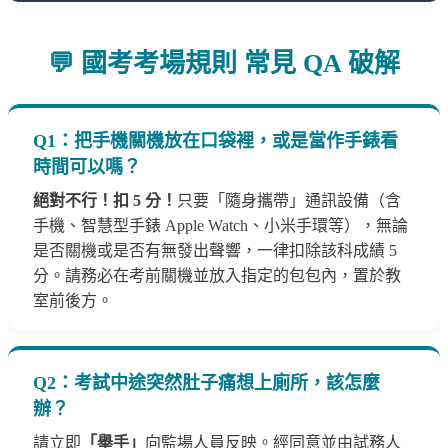
💬 國考考場規則 常見 QA 破解
Q1：把手機關機放在口袋裡，或是當作手錶看
時間可以嗎？
絕對不行！扣 5 分！
只要「隨身攜帶」通訊設備（含
手機、智慧型手錶 Apple Watch、小米手環等），無論
是否關機或是否有無發出聲響，一律扣除該科成績 5
分。請務必在考前關機並放入指定的包包內，置於教
室前後方。
Q2：考試中途突然肚子痛想上廁所，該怎麼
辦？
請立即
「舉手」
向監場人員反映。經同意並由試務人