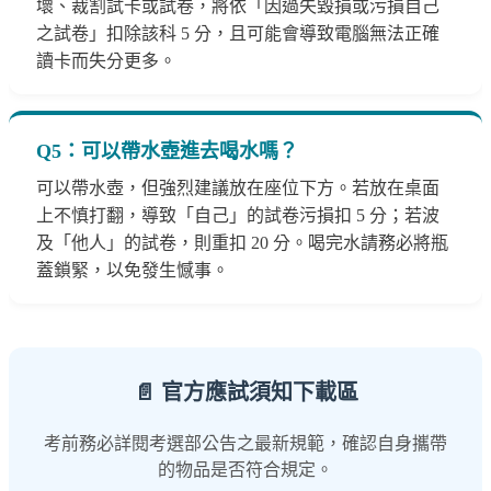
壞、裁割試卡或試卷，將依「因過失毀損或污損自己
之試卷」扣除該科 5 分，且可能會導致電腦無法正確
讀卡而失分更多。
Q5：可以帶水壺進去喝水嗎？
可以帶水壺，但強烈建議放在座位下方。若放在桌面
上不慎打翻，導致「自己」的試卷污損扣 5 分；若波
及「他人」的試卷，則重扣 20 分。喝完水請務必將瓶
蓋鎖緊，以免發生憾事。
📄 官方應試須知下載區
考前務必詳閱考選部公告之最新規範，確認自身攜帶
的物品是否符合規定。