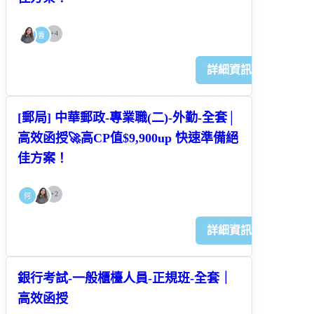
+
4
曹
詳細資訊
[郵局] 中華郵政-專業職(二)-外勤-全套│
高效函授🚀高CP值$9,900up 快速準備絕
佳方案！
+
2
何
詳細資訊
銀行考試-一般櫃檯人員-正規班-全套｜
高效函授