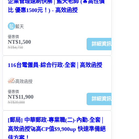
企業管理速刷快解│藍天老師 (🔥高性價
比 優惠1500元！) - 高效函授
藍
藍天
優惠價
NT$1,500
詳細資訊
NT$4,750
116台電僱員-綜合行政-全套│高效函授
高效函授
優惠價
NT$11,900
詳細資訊
NT$39,000
[郵局] 中華郵政-專業職(二)-內勤-全套│
高效函授🚀高CP值$9,900up 快速準備絕
佳方案！