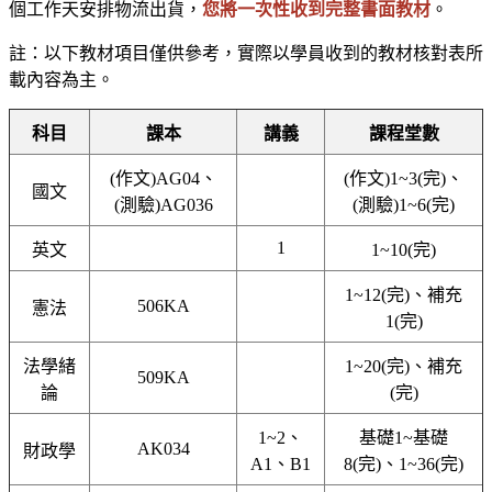
個工作天安排物流出貨，
您將一次性收到完整書面教材
。
註：以下教材項目僅供參考，實際以學員收到的教材核對表所
載內容為主。
科目
課本
講義
課程堂數
(作文)AG04、
(作文)1~3(完)、
國文
(測驗)AG036
(測驗)1~6(完)
1
英文
1~10(完)
1~12(完)、補充
506KA
憲法
1(完)
法學緒
1~20(完)、補充
509KA
論
(完)
1~2、
基礎1~基礎
AK034
財政學
A1、B1
8(完)、1~36(完)