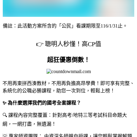
備註：此活動方案所含的「公民」看課期限至116/1/31止。
👉 聰明人秒懂！高CP值
超狂優惠倒數！
不用再東拼西湊教材，不用再負擔高昂學費！即可享有完整、
系統化的公職必勝課程，助您一次到位，輕鬆上榜！
✨ 為什麼選擇我們的國考全套課程？
🔍 課程內容完整覆蓋：針對高考/地特三等考試科目命題大
綱，一網打盡，無遺漏！
💡 專家師資團隊： 由資深名師親自授課，讓您輕鬆掌握解題