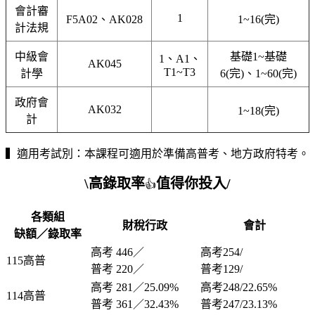
會計審
1
F5A02、AK028
1~16(完)
計法規
中級會
基礎1~基礎
1、A1、
AK045
T1~T3
計學
6(完)、1~60(完)
政府會
AK032
1~18(完)
計
▍適用考試別：本課程可適用於準備高普考、地方政府特考。
\高錄取率
值得你投入/
👍
各類組
財稅行政
會計
缺額／錄取率
高考 446／
高考254/
115高普
普考 220／
普考129/
高考 281／25.09%
高考248/22.65%
114高普
普考 361／32.43%
普考247/23.13%