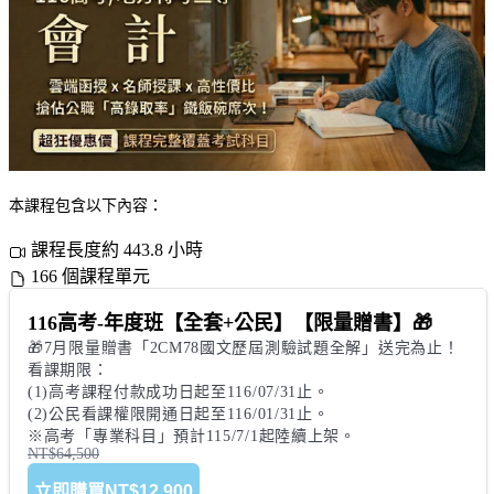
本課程包含以下內容：
課程長度約 443.8 小時
166 個課程單元
116高考-年度班【全套+公民】【限量贈書】🎁
🎁7月限量贈書「2CM78國文歷屆測驗試題全解」送完為止！

看課期限：

(1)高考課程付款成功日起至116/07/31止。

(2)公民看課權限開通日起至116/01/31止。

※高考「專業科目」預計115/7/1起陸續上架。
NT$64,500
立即購買
NT$12,900