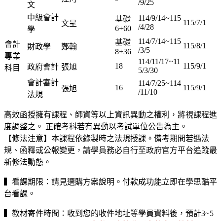
/9/25
文
中級會計
114/9/14~115
基礎
115/7/1
文呈
/4/28
6+60
學
114/7/14~115
基礎
會計
115/8/1
財政學
鄭翰
/3/5
8+36
專業
114/11/17~11
18
115/9/1
政府會計
張旭
科目
5/3/30
會計審計
114/7/25~114
16
115/9/1
張旭
/11/10
法規
高效函授擁有課程、師資等以上資訊異動之權利，將視課程進
度調整之。 正確考科若有異動以考試單位公告為主。
【修法注意】本課程依錄製時之法規授課。備考期間若遇法
規、函釋或公報變更，請學員務必自行至政府官方平台追蹤最
新修法動態。
▍看課期限：請見選購方案說明。付款成功能立即在學思酷平
台看課。
▍教材寄件時間：收到您的收件地址等學員資料後，預計3~5