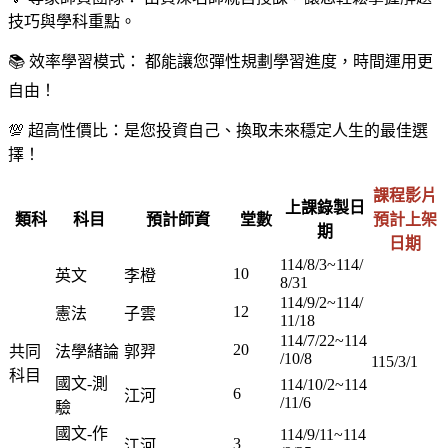
技巧與學科重點。
📚 效率學習模式： 都能讓您彈性規劃學習進度，時間運用更
自由！
💯 超高性價比：是您投資自己、換取未來穩定人生的最佳選
擇！
課程影片
上課錄製日
類科
科目
預計師資
堂數
預計上架
期
日期
114/8/3~114/
10
英文
李橙
8/31
114/9/2~114/
12
憲法
子雲
11/18
114/7/22~114
20
共同
法學緒論
郭羿
/10/8
115/3/1
科目
國文-測
114/10/2~114
6
江河
/11/6
驗
國文-作
114/9/11~114
3
江河