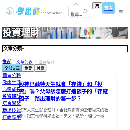
登入
搜尋...
投資理財
文章分類
+
全部
首頁
文章列表
投資理財
全部文章
免費
付費
教師資格考＆甄試
國考公職
健康生活
股神巴菲特天生就會「存錢」和「投
心靈成長
資」嗎？父母該怎麼打造孩子的「存錢
投資理財
因子」踏出理財的第一步？
語言學習
沒有人天生就會理財，金錢教育真的需要後天的教
職場技能
養，跟其他學科如國語、英文、數學、理化一樣，
行銷應用
也要透過後天的學習，刻意練習才會學得好。