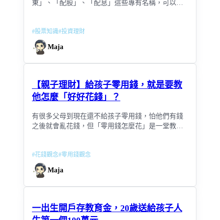
東」、「配股」、「配息」這些專有名稱，可以好
好陪孩子共讀這一篇哦！
#
股票知識
#
投資理財
Maja
【親子理財】給孩子零用錢，就是要教
他怎麼「好好花錢」？
有很多父母到現在還不給孩子零用錢，怕他們有錢
之後就會亂花錢，但「零用錢怎麼花」是一堂教孩
子懂得支配自己錢的課程，除了孩子自己決定怎麼
花這筆錢，對這筆零用錢負責，更是「需要跟想
#
花錢觀念
#
零用錢觀念
要」最好的刻意練習。
Maja
一出生開戶存教育金，20歲送給孩子人