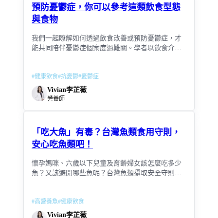
預防憂鬱症，你可以參考這類飲食型態
與食物
我們一起瞭解如何透過飲食改善或預防憂鬱症，才
能共同陪伴憂鬱症個案度過難關。學者以飲食介入
與憂鬱為主題進行系統性回顧與統合分析，結果發
現選擇合適的飲食型態與抗憂鬱的食材將可顯著降
#
健康飲食
#
抗憂鬱
#
憂鬱症
低憂鬱症狀
Vivian李芷薇
營養師
「吃大魚」有毒？台灣魚類食用守則，
安心吃魚類吧！
懷孕媽咪、六歲以下兒童及育齡婦女該怎麼吃多少
魚？又該避開哪些魚呢？台灣魚類攝取安全守則整
理
#
高營養魚
#
健康飲食
Vivian李芷薇