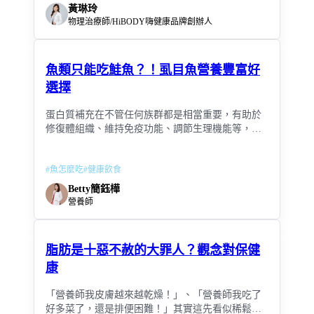
黃琳玲
物理治療師/HiBODY嗨健康品牌創辦人
魚類只能吃鮭魚？！虱目魚營養豐富好
選擇
蛋白質補充在不管任何族群都是相當重要，有助於
修復體組織、維持免疫功能、調節生理機能等，選
擇上可以從豆、魚、蛋、肉來作挑選。
#
魚怎麼吃
#
健康飲食
Betty簡鈺樺
營養師
脂肪是十惡不赦的大罪人？觀念對保健
康
「營養師我皮膚越來越乾燥！」、「營養師我吃了
好多菜了，還是排便困難！」其實這先看似稀鬆平