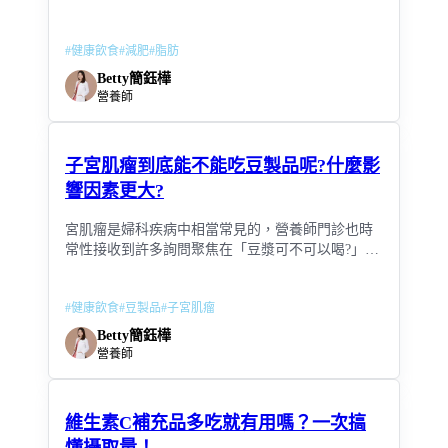
常的小問題，都可能離不開脂肪！
#
健康飲食
#
減肥
#
脂肪
Betty簡鈺樺
營養師
子宮肌瘤到底能不能吃豆製品呢?什麼影
響因素更大?
宮肌瘤是婦科疾病中相當常見的，營養師門診也時
常性接收到許多詢問聚焦在「豆漿可不可以喝?」、
「山藥可不可以吃?」、「補品可不可以碰?」。
#
健康飲食
#
豆製品
#
子宮肌瘤
Betty簡鈺樺
營養師
維生素C補充品多吃就有用嗎？一次搞
懂攝取量！