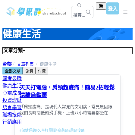
登入
搜尋...
健康生活
文章分類
+
全部
首頁
文章列表
健康生活
全部文章
免費
付費
教師資格考＆甄試
國考公職
健康生活
天天打電腦，肩頸超痠痛！簡易2招輕鬆
心靈成長
遠離烏龜頸
投資理財
「肩頸痠痛」是現代人常見的文明病，常見原因跟
語言學習
我們長時間低頭滑手機、上班八小時需要都坐在電
職場技能
腦前、長距離開車或其他不良的生活習慣所造成，
行銷應用
想要徹底改善肩頸痠痛症狀與不適，我們需要先了
#
保健運動
#
久坐打電腦
#
烏龜頸
#
肩頸痠痛
解我們的身體發生了甚麼事情？