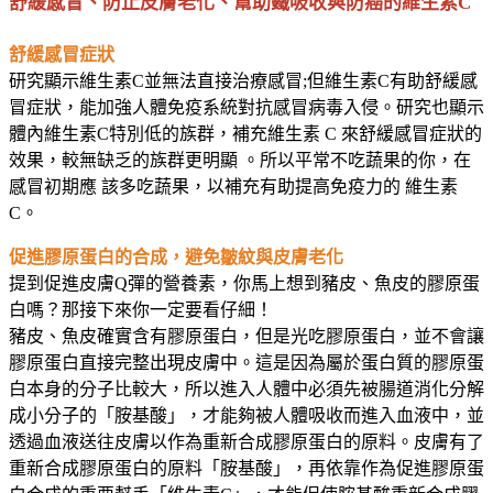
舒緩感冒、防止皮膚老化、幫助鐵吸收與防癌的維生素C
舒緩感冒症狀
研究顯示維生素C並無法直接治療感冒;但維生素C有助舒緩感
冒症狀，能加強人體免疫系統對抗感冒病毒入侵。研究也顯示
體內維生素C特別低的族群，補充維生素 C 來舒緩感冒症狀的
效果，較無缺乏的族群更明顯 。所以平常不吃蔬果的你，在
感冒初期應 該多吃蔬果，以補充有助提高免疫力的 維生素
C。
促進膠原蛋白的合成，避免皺紋與皮膚老化
提到促進皮膚Q彈的營養素，你馬上想到豬皮、魚皮的膠原蛋
白嗎？那接下來你一定要看仔細！
豬皮、魚皮確實含有膠原蛋白，但是光吃膠原蛋白，並不會讓
膠原蛋白直接完整出現皮膚中。這是因為屬於蛋白質的膠原蛋
白本身的分子比較大，所以進入人體中必須先被腸道消化分解
成小分子的「胺基酸」，才能夠被人體吸收而進入血液中，並
透過血液送往皮膚以作為重新合成膠原蛋白的原料。皮膚有了
重新合成膠原蛋白的原料「胺基酸」，再依靠作為促進膠原蛋