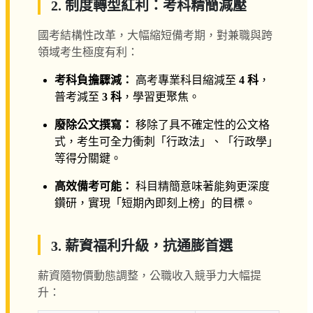
2. 制度轉型紅利：考科精簡減壓
國考結構性改革，大幅縮短備考期，對兼職與跨
領域考生極度有利：
考科負擔驟減：
高考專業科目縮減至
4 科
，
普考減至
3 科
，學習更聚焦。
廢除公文撰寫：
移除了具不確定性的公文格
式，考生可全力衝刺「行政法」、「行政學」
等得分關鍵。
高效備考可能：
科目精簡意味著能夠更深度
鑽研，實現「短期內即刻上榜」的目標。
3. 薪資福利升級，抗通膨首選
薪資隨物價動態調整，公職收入競爭力大幅提
升：