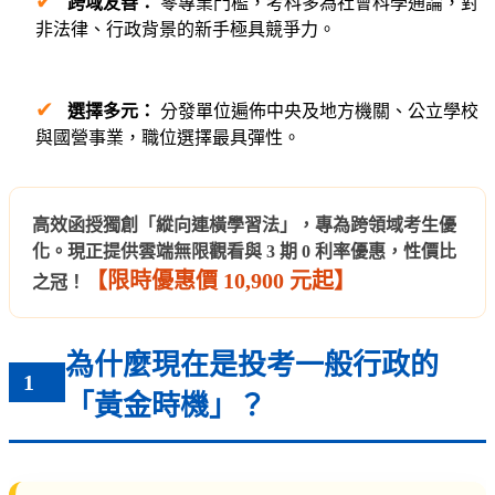
✔
跨域友善：
零專業門檻，考科多為社會科學通論，對
非法律、行政背景的新手極具競爭力。
✔
選擇多元：
分發單位遍佈中央及地方機關、公立學校
與國營事業，職位選擇最具彈性。
高效函授獨創「縱向連橫學習法」，專為跨領域考生優
化。現正提供雲端無限觀看與 3 期 0 利率優惠，性價比
【限時優惠價 10,900 元起】
之冠！
為什麼現在是投考一般行政的
1
「黃金時機」？