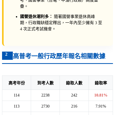
考、國營事業（台電、中油行政類）高度重
疊。
國營退休潮利多：
隨著國營事業退休高峰
期，行政職缺穩定釋出，一年內至少擁有 3 至
4 次正式考試機會。
2
高普考一般行政歷年報名相關數據
高考年份
到考人數
錄取人數
錄取率
114
2238
242
10.81%
113
2730
216
7.91%