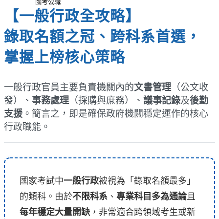
國考公職
【一般行政全攻略】
錄取名額之冠、跨科系首選，
掌握上榜核心策略
一般行政官員主要負責機關內的
文書管理
（公文收
發）、
事務處理
（採購與庶務）、
議事記錄
及
後勤
支援
。簡言之，即是確保政府機關穩定運作的核心
行政職能。
國家考試中
一般行政
被視為「錄取名額最多」
的類科。由於
不限科系
、
專業科目多為通論
且
每年穩定大量開缺
，非常適合跨領域考生或新