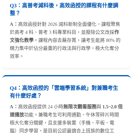
Q3：
高普考減科後，高效函授的課程有什麼調
整？
A：
高效函授針對 2026 減科新制全面優化，課程聚焦
於高考 4 科、普考 3 科專業科目，並廢除公文改採
作
文強化教學
。課程內容去蕪存菁，讓考生能將 80% 的
精力集中於佔分最重的行政法與行政學，極大化奪分
效率。
Q4：
高效函授的「雲端學習系統」對兼職考生
有什麼好處？
A：
高效函授提供 24 小時
無限次觀看服務
與
1.5~2.0 倍
速播放
功能。兼職考生可利用通勤、午休等碎片時間
極大化奪分關鍵，且支援多裝置（手機、平板、電
腦）同步學習，是目前公認最適合上班族的數位工