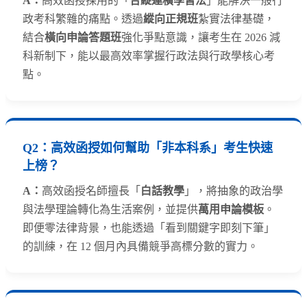
A：
高效函授採用的「
合縱連橫學習法
」能解決一般行
政考科繁雜的痛點。透過
縱向正規班
紮實法律基礎，
結合
橫向申論答題班
強化爭點意識，讓考生在 2026 減
科新制下，能以最高效率掌握行政法與行政學核心考
點。
Q2：
高效函授如何幫助「非本科系」考生快速
上榜？
A：
高效函授名師擅長「
白話教學
」，將抽象的政治學
與法學理論轉化為生活案例，並提供
萬用申論模板
。
即便零法律背景，也能透過「看到關鍵字即刻下筆」
的訓練，在 12 個月內具備競爭高標分數的實力。