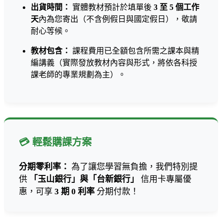
出貨時間：
實體教材預計於填單後
3 至 5 個工作
天
內為您寄出（不含例假日與國定假日），敬請
耐心等候。
教材包含：
課程費用已全額包含所需之課本與精
編講義（實際發放教材內容與形式，將依各科授
課老師的專業規劃為主）。
💳 輕鬆購課方案
分期零利率：
為了讓您學習無負擔，我們特別提
供
「玉山銀行」與「台新銀行」
信用卡專屬優
惠，可享
3 期 0 利率
分期付款！