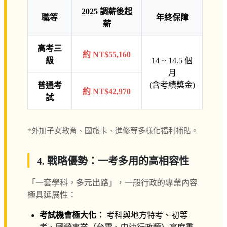
2025 調薪後起
職等
年終保障
薪
高考三
約 NT$55,160
級
14 ~ 14.5 個
月
(含考績獎金)
普通考
約 NT$42,970
試
*外加子女教育、國旅卡、進修等多樣化福利補貼。
4. 戰略優勢：一考多用的高相容性
「一套學科，多元出路」，一般行政的專業內容
極具延展性：
考試機會極大化：
考科與地方特考、初等