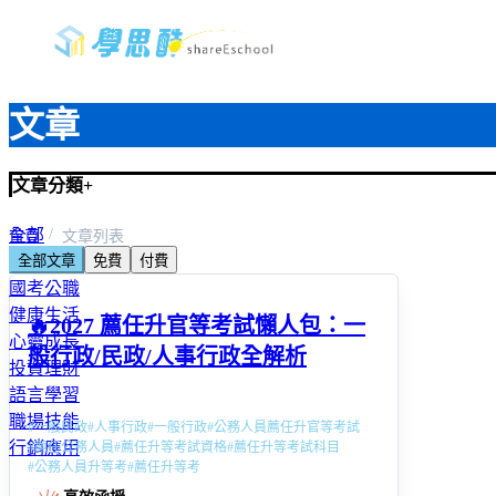
文章
文章分類
+
全部
首頁
文章列表
全部文章
免費
付費
教師資格考＆甄試
國考公職
健康生活
🔥2027 薦任升官等考試懶人包：一
心靈成長
般行政/民政/人事行政全解析
投資理財
語言學習
職場技能
#
一般民政
#
人事行政
#
一般行政
#
公務人員薦任升官等考試
行銷應用
#
薦任公務人員
#
薦任升等考試資格
#
薦任升等考試科目
#
公務人員升等考
#
薦任升等考