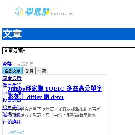
文章
文章分類
+
全部
首頁
文章列表
全部文章
免費
付費
教師資格考＆甄試
國考公職
健康生活
Jumbo邱家鵬 TOEIC-多益高分單字
心靈成長
系列｜ differ 跟 defer
投資理財
語言學習
如果你覺得背單字很痛苦，尤其是那些相對不常見
職場技能
的字總是背了就忘，忘了再背，那就讓我來幫你用
「連結記憶」取代「死背」吧!
行銷應用
#
多益考試