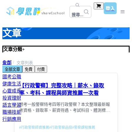
登入
搜尋...
文章
文章分類
+
全部
首頁
文章列表
全部文章
免費
付費
教師資格考＆甄試
國考公職
健康生活
【行政警察】完整攻略｜薪水、錄取
心靈成長
率、考科、課程與師資推薦一次看
投資理財
想考一般警察特考四等行政警察？本文整理最新報
語言學習
考資格、錄取率、薪資待遇、考試科目、體測標準
職場技能
與高效備考策略，適合非本科與在職考生，快速掌
行銷應用
握上榜關鍵。
#
行政警察師資推薦
#
行政警察函授
#
警察課程推薦