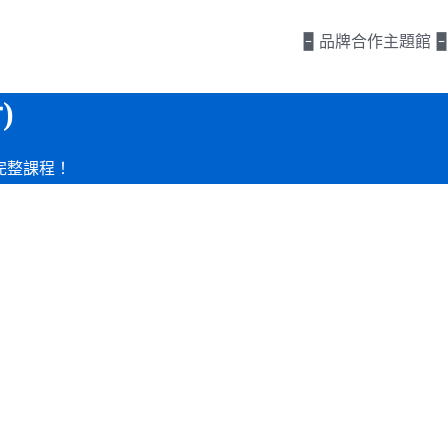
🁢 品牌合作主題館 🁢
)
＋完整課程！