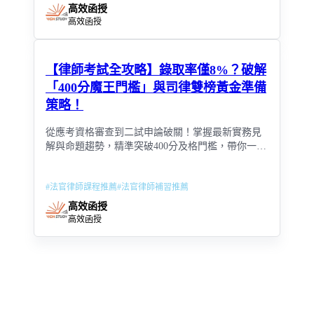
高效函授
高效函授
【律師考試全攻略】錄取率僅8%？破解
「400分魔王門檻」與司律雙榜黃金準備
策略！
從應考資格審查到二試申論破關！掌握最新實務見
解與命題趨勢，精準突破400分及格門檻，帶你一年
考取司律雙榜。
#
法官律師課程推薦
#
法官律師補習推薦
高效函授
高效函授