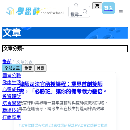
登入
搜尋...
文章
文章分類
+
全部
首頁
文章列表
全部文章
免費
付費
教師資格考＆甄試
國考公職
健康生活
律師司法官函授課程：業界首創雙師
心靈成長
資，「必勝班」讓你的備考戰力翻倍。
投資理財
法官律師業界唯一雙年度輔導與雙師資教材策略，
語言學習
專為在職備考、跨考生與在校生打造司律高效率上
職場技能
榜通關系統！
行銷應用
#
法官律師課程推薦
#
法官律師函授課程
#
法官律師補習推薦