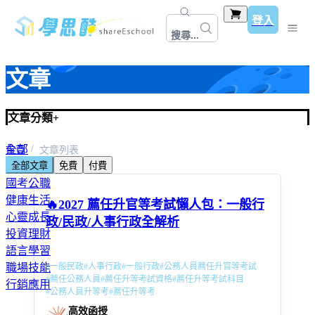
登入
搜尋...
文章
文章分類
+
全部
首頁
文章列表
全部文章
免費
付費
教師資格考＆甄試
國考公職
健康生活
🔥2027 薦任升官等考試懶人包：一般行
心靈成長
政/民政/人事行政全解析
投資理財
語言學習
#
一般民政
#
人事行政
#
一般行政
#
公務人員薦任升官等考試
職場技能
#
薦任公務人員
#
薦任升等考試資格
#
薦任升等考試科目
行銷應用
#
公務人員升等考
#
薦任升等考
高效函授