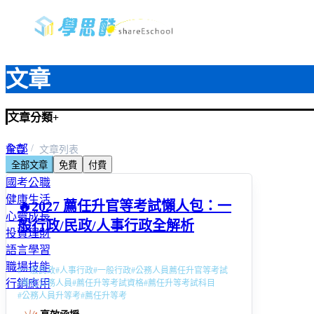
文章
文章分類
+
全部
首頁
文章列表
全部文章
免費
付費
教師資格考＆甄試
國考公職
健康生活
🔥2027 薦任升官等考試懶人包：一
心靈成長
般行政/民政/人事行政全解析
投資理財
語言學習
職場技能
#
一般民政
#
人事行政
#
一般行政
#
公務人員薦任升官等考試
行銷應用
#
薦任公務人員
#
薦任升等考試資格
#
薦任升等考試科目
#
公務人員升等考
#
薦任升等考