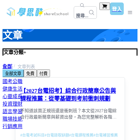
登入
搜尋...
文章
文章分類
+
全部
首頁
文章列表
全部文章
免費
付費
教師資格考＆甄試
國考公職
健康生活
【2027台電招考】綜合行政簡章公告與
心靈成長
課程推薦：從零基礎到考前衝刺規劃
投資理財
不知道該買正規班還是衝刺班？本文從2027台電綜
語言學習
合行政最新簡章與薪資出發，為您完整解析各階段
職場技能
課程規劃。搭配高效函授的彈性學習、名師陣容推
行銷應用
薦，並提供歷屆試題下載，讓您的每一分補習費都
#
台電考試科目
#
台電錄取缺額
#
台電課程推薦
#
台電補習推薦
花在刀口上。