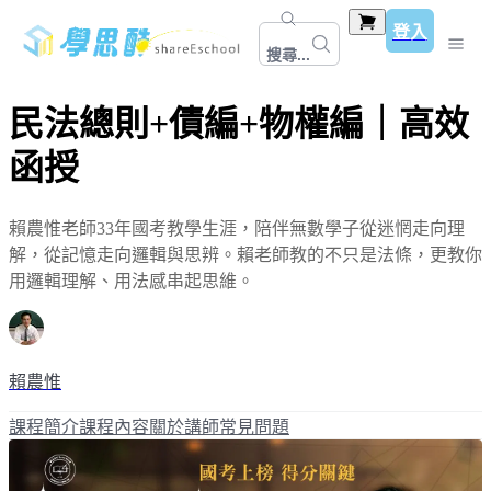
登入
搜尋...
民法總則+債編+物權編｜高效
函授
賴農惟老師33年國考教學生涯，陪伴無數學子從迷惘走向理
解，從記憶走向邏輯與思辨。賴老師教的不只是法條，更教你
用邏輯理解、用法感串起思維。
賴農惟
課程簡介
課程內容
關於講師
常見問題