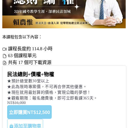
本課程包含以下內容：
課程長度約 114.8 小時
63 個課程單元
共有 17 個可下載資源
民法總則+債權+物權
★預計總堂數30堂以上

★此為限時專案價，不可再合併其他優惠。 

★現在就用最划算的價格，實現公職的夢想！ 

★觀看期限：報名繳費後，即可立即看課365天。
NT$16,000
立即購買
NT$12,500
添加至購物車