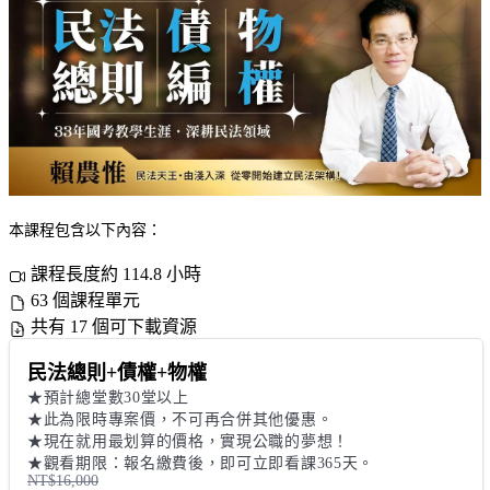
本課程包含以下內容：
課程長度約 114.8 小時
63 個課程單元
共有 17 個可下載資源
民法總則+債權+物權
★預計總堂數30堂以上

★此為限時專案價，不可再合併其他優惠。 

★現在就用最划算的價格，實現公職的夢想！ 

★觀看期限：報名繳費後，即可立即看課365天。
NT$16,000