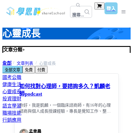
登入
搜尋...
心靈成長
文章分類
+
全部
首頁
文章列表
心靈成長
全部文章
免費
付費
教師資格考＆甄試
國考公職
健康生活
如何找對心理師，要諮詢多久？凱麟老
心靈成長
師podcast
投資理財
你好，我是凱麟，一個臨床諮商師，有16年的心理
語言學習
諮商與個人成長授課經驗，專長是覺知工作、整合
職場技能
心理學、超個人與完形治療，主要處理焦慮症、憂
行銷應用
鬱症、工作和關係上的問題。
孟聿晨