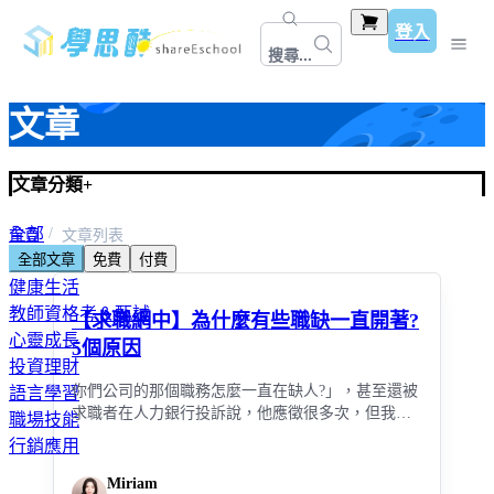
登入
搜尋...
文章
文章分類
+
全部
首頁
文章列表
全部文章
免費
付費
國考公職
健康生活
教師資格考＆甄試
【求職網中】為什麼有些職缺一直開著?
心靈成長
5個原因
投資理財
你們公司的那個職務怎麼一直在缺人?」，甚至還被
語言學習
求職者在人力銀行投訴說，他應徵很多次，但我們
職場技能
都回覆沒缺人，但也沒把職缺關掉…
行銷應用
Miriam