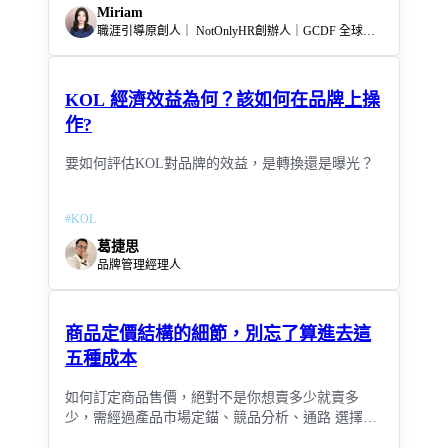
Miriam
職涯引導原創人｜ NotOnlyHR創辦人｜GCDF 全球職涯發展師｜CEEF 情緒教育引導師｜新創企業人資顧問
KOL 經濟效益為何？該如何在品牌上操
作?
要如何評估KOL對品牌的效益，是轉換還是曝光？
#
KOL
葛捷思
品牌管理經理人
商品定價結構的細節，別忘了算進去這
五種成本
如何訂定商品售價，絕對不是你想賣多少就賣多
少，需經過產品市場定錨、競品分析、通路 選擇，
另一個更重要的是產業別的「管銷成本」，更別忽