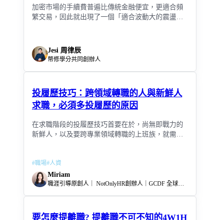
加密市場的手續費普遍比傳統金融便宜，更適合頻
繁交易，因此就出現了一個「適合波動大的震盪行
情」、「不需時時盯盤」、「克服人性」、「風險
較低、獲利較穩定」的懶人投資利器 – 網格套利。
Jesi 周律辰
幣修學分共同創辦人
投履歷技巧：跨領域轉職的人與新鮮人
求職，必須多投履歷的原因
在求職階段的投履歷技巧首要在於，尚無即戰力的
新鮮人，以及要跨專業領域轉職的上班族，就需要
大量投履歷
#
職場
#
人資
Miriam
職涯引導原創人｜ NotOnlyHR創辦人｜GCDF 全球職涯發展師｜CEEF 情緒教育引導師｜新創企業人資顧問
要怎麼提離職? 提離職不可不知的4W1H